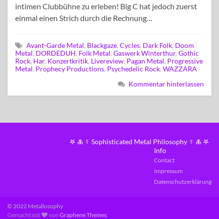
intimen Clubbühne zu erleben! Big C hat jedoch zuerst
einmal einen Strich durch die Rechnung…
Avant-Garde Metal
,
Blackgaze
,
Cycles
,
Dark Folk
,
Doom
Metal
,
DORDEDUH
,
Folk Metal
,
Gaswerk Winterthur
,
Gothic
Rock
,
Har
,
Konzertkritik
,
Livereview
,
Pagan Metal
,
Progressive
Metal
,
Prophecy Productions
,
Psychedelic Rock
,
WAZZARA
Kommentar hinterlassen
𖤐 🜏 ☿ Sophisticated Metal Philosophy ☿ 🜏 𖤐
Info
Contact
Impressum
Datenschutzerklärung
© 2022 Metallosophy
Gemacht mit
von
Graphene Themes
.