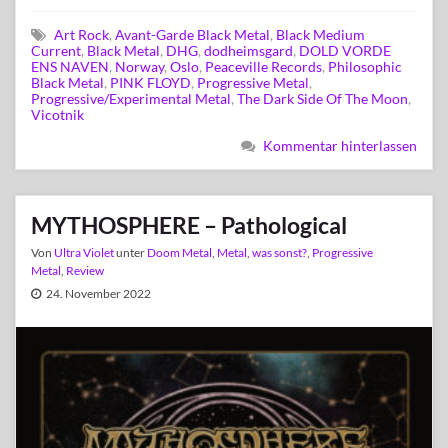
Art Rock
,
Avant-Garde Black Metal
,
Black Medium
Current
,
Black Metal
,
DHG
,
dodheimsgard
,
DOLD VORDE
ENS NAVEN
,
Norway
,
Oslo
,
Peaceville Records
,
Philosophic
Black Metal
,
PINK FLOYD
,
Progressive Metal
,
Progressive/Experimental Metal
,
The Dark Side Of The Moon
,
Vicotnik
Kommentar hinterlassen
MYTHOSPHERE – Pathological
Von
Ultra Violet
unter
Doom Metal
,
Metal, was sonst?
,
Progressive
Metal
,
Review
24. November 2022