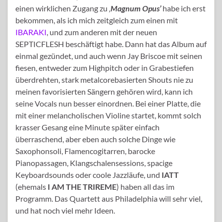
einen wirklichen Zugang zu
‚
Magnum Opus’
habe ich erst
bekommen, als ich mich zeitgleich zum einen mit
IBARAKI
, und zum anderen mit der neuen
SEPTICFLESH beschäftigt habe. Dann hat das Album auf
einmal gezündet, und auch wenn Jay Briscoe mit seinen
fiesen, entweder zum Highpitch oder in Grabestiefen
überdrehten, stark metalcorebasierten Shouts nie zu
meinen favorisierten Sängern gehören wird, kann ich
seine Vocals nun besser einordnen. Bei einer Platte, die
mit einer melancholischen Violine startet, kommt solch
krasser Gesang eine Minute später einfach
überraschend, aber eben auch solche Dinge wie
Saxophonsoli, Flamencogitarren, barocke
Pianopassagen, Klangschalensessions, spacige
Keyboardsounds oder coole Jazzläufe, und
IATT
(ehemals
I AM THE TRIREME
) haben all das im
Programm. Das Quartett aus Philadelphia will sehr viel,
und hat noch viel mehr Ideen.