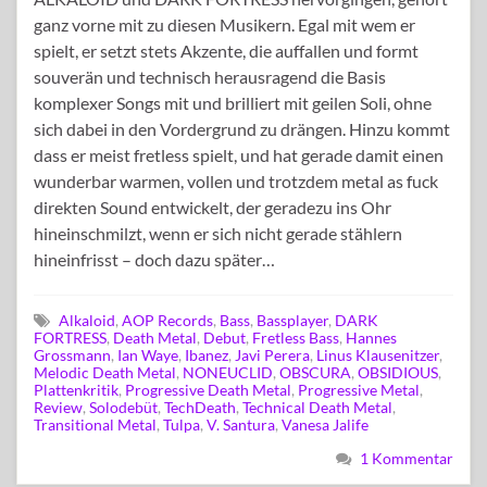
ganz vorne mit zu diesen Musikern. Egal mit wem er
spielt, er setzt stets Akzente, die auffallen und formt
souverän und technisch herausragend die Basis
komplexer Songs mit und brilliert mit geilen Soli, ohne
sich dabei in den Vordergrund zu drängen. Hinzu kommt
dass er meist fretless spielt, und hat gerade damit einen
wunderbar warmen, vollen und trotzdem metal as fuck
direkten Sound entwickelt, der geradezu ins Ohr
hineinschmilzt, wenn er sich nicht gerade stählern
hineinfrisst – doch dazu später…
Alkaloid
,
AOP Records
,
Bass
,
Bassplayer
,
DARK
FORTRESS
,
Death Metal
,
Debut
,
Fretless Bass
,
Hannes
Grossmann
,
Ian Waye
,
Ibanez
,
Javi Perera
,
Linus Klausenitzer
,
Melodic Death Metal
,
NONEUCLID
,
OBSCURA
,
OBSIDIOUS
,
Plattenkritik
,
Progressive Death Metal
,
Progressive Metal
,
Review
,
Solodebüt
,
TechDeath
,
Technical Death Metal
,
Transitional Metal
,
Tulpa
,
V. Santura
,
Vanesa Jalife
1 Kommentar