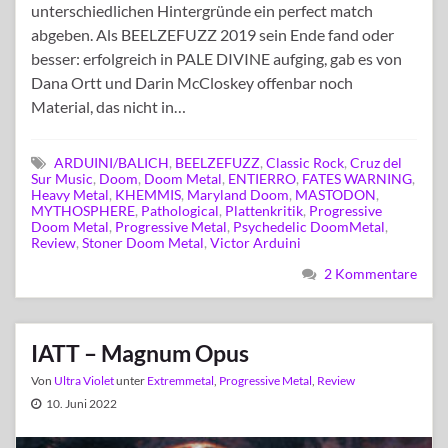
unterschiedlichen Hintergründe ein perfect match
abgeben. Als BEELZEFUZZ 2019 sein Ende fand oder
besser: erfolgreich in PALE DIVINE aufging, gab es von
Dana Ortt und Darin McCloskey offenbar noch
Material, das nicht in…
ARDUINI/BALICH
,
BEELZEFUZZ
,
Classic Rock
,
Cruz del
Sur Music
,
Doom
,
Doom Metal
,
ENTIERRO
,
FATES WARNING
,
Heavy Metal
,
KHEMMIS
,
Maryland Doom
,
MASTODON
,
MYTHOSPHERE
,
Pathological
,
Plattenkritik
,
Progressive
Doom Metal
,
Progressive Metal
,
Psychedelic DoomMetal
,
Review
,
Stoner Doom Metal
,
Victor Arduini
2 Kommentare
IATT – Magnum Opus
Von
Ultra Violet
unter
Extremmetal
,
Progressive Metal
,
Review
10. Juni 2022