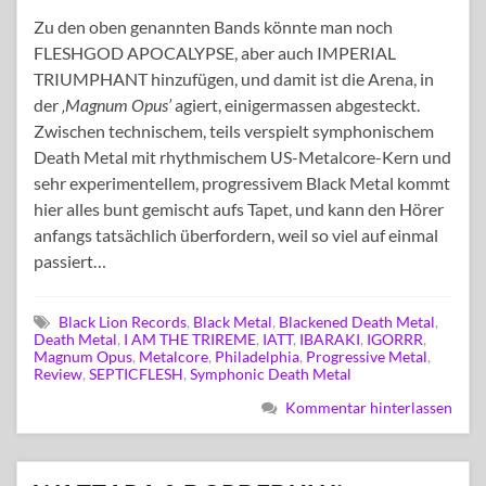
Zu den oben genannten Bands könnte man noch
FLESHGOD APOCALYPSE, aber auch IMPERIAL
TRIUMPHANT hinzufügen, und damit ist die Arena, in
der
‚Magnum Opus’
agiert, einigermassen abgesteckt.
Zwischen technischem, teils verspielt symphonischem
Death Metal mit rhythmischem US-Metalcore-Kern und
sehr experimentellem, progressivem Black Metal kommt
hier alles bunt gemischt aufs Tapet, und kann den Hörer
anfangs tatsächlich überfordern, weil so viel auf einmal
passiert…
Black Lion Records
,
Black Metal
,
Blackened Death Metal
,
Death Metal
,
I AM THE TRIREME
,
IATT
,
IBARAKI
,
IGORRR
,
Magnum Opus
,
Metalcore
,
Philadelphia
,
Progressive Metal
,
Review
,
SEPTICFLESH
,
Symphonic Death Metal
Kommentar hinterlassen