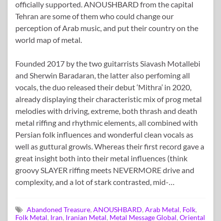
officially supported. ANOUSHBARD from the capital
Tehran are some of them who could change our
perception of Arab music, and put their country on the
world map of metal.
Founded 2017 by the two guitarrists Siavash Motallebi
and Sherwin Baradaran, the latter also perfoming all
vocals, the duo released their debut ‘Mithra’ in 2020,
already displaying their characteristic mix of prog metal
melodies with driving, extreme, both thrash and death
metal riffing and rhythmic elements, all combined with
Persian folk influences and wonderful clean vocals as
well as guttural growls. Whereas their first record gave a
great insight both into their metal influences (think
groovy SLAYER riffing meets NEVERMORE drive and
complexity, and a lot of stark contrasted, mid-…
Abandoned Treasure
,
ANOUSHBARD
,
Arab Metal
,
Folk
,
Folk Metal
,
Iran
,
Iranian Metal
,
Metal Message Global
,
Oriental