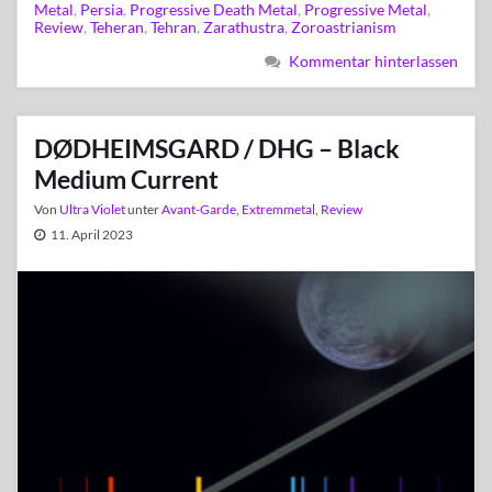
Metal
,
Persia
,
Progressive Death Metal
,
Progressive Metal
,
Review
,
Teheran
,
Tehran
,
Zarathustra
,
Zoroastrianism
Kommentar hinterlassen
DØDHEIMSGARD / DHG – Black
Medium Current
Von
Ultra Violet
unter
Avant-Garde
,
Extremmetal
,
Review
11. April 2023