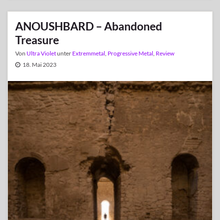
ANOUSHBARD – Abandoned
Treasure
Von
Ultra Violet
unter
Extremmetal
,
Progressive Metal
,
Review
18. Mai 2023