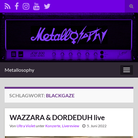
Suc
umsc
Search for:
Metallosophy
Navig
umsc
SCHLAGWORT:
BLACKGAZE
WAZZARA & DORDEDUH live
Von
Ultra Violet
unter
Konzerte
,
Livereview
5. Juni 2022