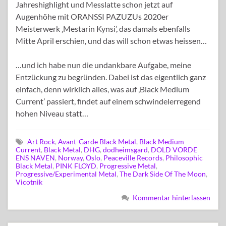
Jahreshighlight und Messlatte schon jetzt auf
Augenhöhe mit ORANSSI PAZUZUs 2020er
Meisterwerk ‚Mestarin Kynsi’, das damals ebenfalls
Mitte April erschien, und das will schon etwas heissen…
…und ich habe nun die undankbare Aufgabe, meine
Entzückung zu begründen. Dabei ist das eigentlich ganz
einfach, denn wirklich alles, was auf ‚Black Medium
Current’ passiert, findet auf einem schwindelerregend
hohen Niveau statt…
Art Rock
,
Avant-Garde Black Metal
,
Black Medium
Current
,
Black Metal
,
DHG
,
dodheimsgard
,
DOLD VORDE
ENS NAVEN
,
Norway
,
Oslo
,
Peaceville Records
,
Philosophic
Black Metal
,
PINK FLOYD
,
Progressive Metal
,
Progressive/Experimental Metal
,
The Dark Side Of The Moon
,
Vicotnik
Kommentar hinterlassen