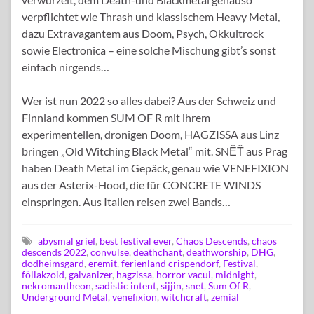
verpflichtet wie Thrash und klassischem Heavy Metal,
dazu Extravagantem aus Doom, Psych, Okkultrock
sowie Electronica – eine solche Mischung gibt’s sonst
einfach nirgends…
Wer ist nun 2022 so alles dabei? Aus der Schweiz und
Finnland kommen SUM OF R mit ihrem
experimentellen, dronigen Doom, HAGZISSA aus Linz
bringen „Old Witching Black Metal“ mit. SNĚŤ aus Prag
haben Death Metal im Gepäck, genau wie VENEFIXION
aus der Asterix-Hood, die für CONCRETE WINDS
einspringen. Aus Italien reisen zwei Bands…
abysmal grief
,
best festival ever
,
Chaos Descends
,
chaos
descends 2022
,
convulse
,
deathchant
,
deathworship
,
DHG
,
dodheimsgard
,
eremit
,
ferienland crispendorf
,
Festival
,
föllakzoid
,
galvanizer
,
hagzissa
,
horror vacui
,
midnight
,
nekromantheon
,
sadistic intent
,
sijjin
,
snet
,
Sum Of R
,
Underground Metal
,
venefixion
,
witchcraft
,
zemial