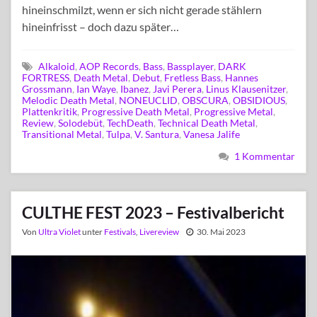
hineinschmilzt, wenn er sich nicht gerade stählern
hineinfrisst – doch dazu später…
Alkaloid
,
AOP Records
,
Bass
,
Bassplayer
,
DARK
FORTRESS
,
Death Metal
,
Debut
,
Fretless Bass
,
Hannes
Grossmann
,
Ian Waye
,
Ibanez
,
Javi Perera
,
Linus Klausenitzer
,
Melodic Death Metal
,
NONEUCLID
,
OBSCURA
,
OBSIDIOUS
,
Plattenkritik
,
Progressive Death Metal
,
Progressive Metal
,
Review
,
Solodebüt
,
TechDeath
,
Technical Death Metal
,
Transitional Metal
,
Tulpa
,
V. Santura
,
Vanesa Jalife
1 Kommentar
CULTHE FEST 2023 – Festivalbericht
Von
Ultra Violet
unter
Festivals
,
Livereview
30. Mai 2023