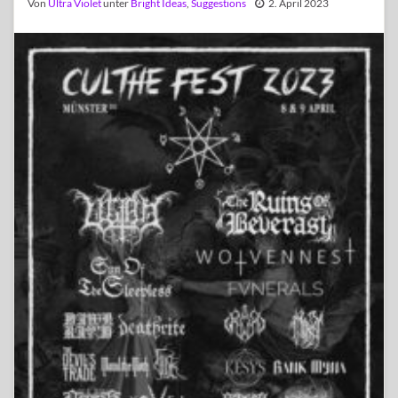
Von
Ultra Violet
unter
Bright Ideas
,
Suggestions
2. April 2023