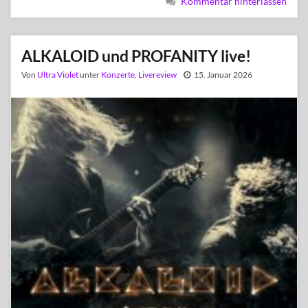
Kommentar hinterlassen
ALKALOID und PROFANITY live!
Von
Ultra Violet
unter
Konzerte
,
Livereview
15. Januar 2026