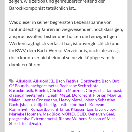
zeigen, wie zeitlos und genreüberschreitend der
Barockkomponist tatsächlich ist…
Was dieser in seiner begrenzten Lebensspanne von
fünfundsechzig Jahren an wegweisenden, hochklassigen,
anspruchsvollen, bisher unerhörten und einzigartigen
Werken tagtäglich verfasst hat, ist unvergleichlich (und
im BWV, dem Bach-Werke-Verzeichnis, nachzulesen…),
doch konnte er nicht einmal seine vielköpfige Familie
damit ernähren…
Alkaloid
,
Alkaloid XL
,
Bach Festival Dordrecht
,
Bach Out
Of Bounds
,
bachgoesmetal
,
Bachsche Sechzehntel
,
Barockmusik
,
Bibelot
,
Christian Münzner
,
Chrysa Tsaltampasi
,
classicalmeetsmetal
,
Death Metal
,
Dordrecht
,
Florian Magnus
Maier
,
Hannes Grossmann
,
Heavy Metal
,
Johann Sebastian
Bach
,
jsbach
,
Julija Hartig
,
Justin Hombach
,
Ketevan
Roinishvili
,
Konzertbericht
,
Linus Klausenitzer
,
Livereview
,
Marieke Hopman
,
Max Blok
,
NONEUCLID
,
Oene van Geel
,
progressive Extrememetal
,
Rianne Wilbers
,
Season of Mist
,
Shred
,
TechDeath