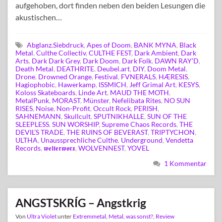
aufgehoben, dort finden neben den beiden Lesungen die
akustischen…
Abglanz.Siebdruck
,
Apes of Doom
,
BANK MYNA
,
Black
Metal
,
Culthe Collectiv
,
CULTHE FEST
,
Dark Ambient
,
Dark
Arts
,
Dark Dark Grey
,
Dark Doom
,
Dark Folk
,
DAWN RAY’D
,
Death Metal
,
DEATHRITE
,
Deubel.art
,
DIY
,
Doom Metal
,
Drone
,
Drowned Orange
,
Festival
,
FVNERALS
,
HÆRESIS
,
Hagiophobic
,
Hawerkamp
,
ISSMICH
,
Jeff Grimal Art
,
KESYS
,
Koloss Skateboards
,
Linde Art
,
MAUD THE MOTH
,
MetalPunk
,
MORAST
,
Münster
,
Nefelibata Rites
,
NO SUN
RISES
,
Noise
,
Non-Profit
,
Occult Rock
,
PERISH
,
SAHNEMANN
,
Skullcult
,
SPUTNIKHALLE
,
SUN OF THE
SLEEPLESS
,
SUN WORSHIP
,
Supreme Chaos Records
,
THE
DEVIL’S TRADE
,
THE RUINS OF BEVERAST
,
TRIPTYCHON
,
ULTHA
,
Unaussprechliche Culthe
,
Underground
,
Vendetta
Records
,
𝖜𝖊𝖑𝖙𝖊𝖗𝖜𝖔𝖗𝖝
,
WOLVENNEST
,
YOVEL
1 Kommentar
ANGSTSKRÍG – Angstkrig
Von
Ultra Violet
unter
Extremmetal
,
Metal, was sonst?
,
Review