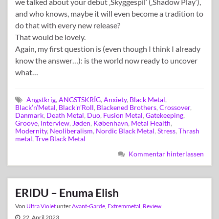
we talked about your debut ‚Skyggespil‘ (‚Shadow Play‘),
and who knows, maybe it will even become a tradition to
do that with every new release?
That would be lovely.
Again, my first question is (even though I think I already
know the answer…): is the world now ready to uncover
what…
Angstkrig
,
ANGSTSKRÍG
,
Anxiety
,
Black Metal
,
Black’n’Metal
,
Black'n'Roll
,
Blackened Brothers
,
Crossover
,
Danmark
,
Death Metal
,
Duo
,
Fusion Metal
,
Gatekeeping
,
Groove
,
Interview
,
Jøden
,
København
,
Metal Health
,
Modernity
,
Neoliberalism
,
Nordic Black Metal
,
Stress
,
Thrash
metal
,
Trve Black Metal
Kommentar hinterlassen
ERIDU – Enuma Elish
Von
Ultra Violet
unter
Avant-Garde
,
Extremmetal
,
Review
22. April 2023