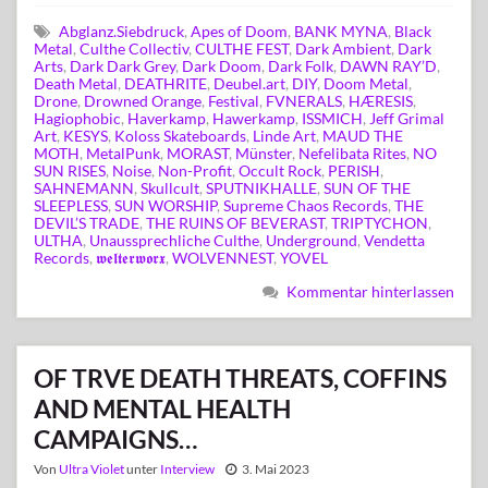
Abglanz.Siebdruck
,
Apes of Doom
,
BANK MYNA
,
Black
Metal
,
Culthe Collectiv
,
CULTHE FEST
,
Dark Ambient
,
Dark
Arts
,
Dark Dark Grey
,
Dark Doom
,
Dark Folk
,
DAWN RAY’D
,
Death Metal
,
DEATHRITE
,
Deubel.art
,
DIY
,
Doom Metal
,
Drone
,
Drowned Orange
,
Festival
,
FVNERALS
,
HÆRESIS
,
Hagiophobic
,
Haverkamp
,
Hawerkamp
,
ISSMICH
,
Jeff Grimal
Art
,
KESYS
,
Koloss Skateboards
,
Linde Art
,
MAUD THE
MOTH
,
MetalPunk
,
MORAST
,
Münster
,
Nefelibata Rites
,
NO
SUN RISES
,
Noise
,
Non-Profit
,
Occult Rock
,
PERISH
,
SAHNEMANN
,
Skullcult
,
SPUTNIKHALLE
,
SUN OF THE
SLEEPLESS
,
SUN WORSHIP
,
Supreme Chaos Records
,
THE
DEVIL’S TRADE
,
THE RUINS OF BEVERAST
,
TRIPTYCHON
,
ULTHA
,
Unaussprechliche Culthe
,
Underground
,
Vendetta
Records
,
𝖜𝖊𝖑𝖙𝖊𝖗𝖜𝖔𝖗𝖝
,
WOLVENNEST
,
YOVEL
Kommentar hinterlassen
OF TRVE DEATH THREATS, COFFINS
AND MENTAL HEALTH
CAMPAIGNS…
Von
Ultra Violet
unter
Interview
3. Mai 2023