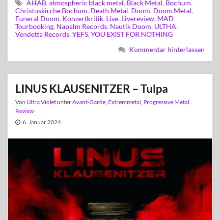
AHAB
,
atmospheric black metal
,
Black Metal
,
Bochum
,
Christuskirche Bochum
,
Death Metal
,
Doom
,
Doom Metal
,
Funeral Doom
,
Konzertkritik
,
Live
,
Livereview
,
MAD
Tourbooking
,
Napalm Records
,
Nautik Doom
,
ULTHA
,
Vendetta Records
,
YEFS
,
YOU EXIST FOR NOTHING
Kommentar hinterlassen
LINUS KLAUSENITZER – Tulpa
Von
Ultra Violet
unter
Avant-Garde
,
Extremmetal
,
Progressive Metal
,
Review
6. Januar 2024