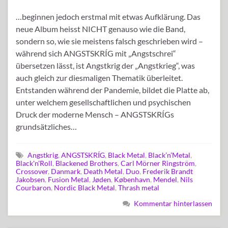
…beginnen jedoch erstmal mit etwas Aufklärung. Das
neue Album heisst NICHT genauso wie die Band,
sondern so, wie sie meistens falsch geschrieben wird –
während sich ANGSTSKRÍG mit „Angstschrei“
übersetzen lässt, ist Angstkrig der „Angstkrieg“, was
auch gleich zur diesmaligen Thematik überleitet.
Entstanden während der Pandemie, bildet die Platte ab,
unter welchem gesellschaftlichen und psychischen
Druck der moderne Mensch – ANGSTSKRÍGs
grundsätzliches…
Angstkrig
,
ANGSTSKRÍG
,
Black Metal
,
Black’n’Metal
,
Black'n'Roll
,
Blackened Brothers
,
Carl Mörner Ringström
,
Crossover
,
Danmark
,
Death Metal
,
Duo
,
Frederik Brandt
Jakobsen
,
Fusion Metal
,
Jøden
,
København
,
Mendel
,
Nils
Courbaron
,
Nordic Black Metal
,
Thrash metal
Kommentar hinterlassen