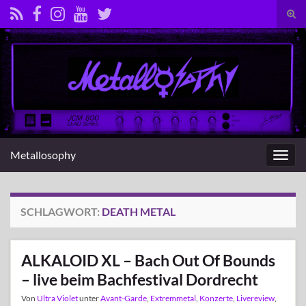
Suc
umsc
Search for:
Metallosophy
Navig
umsc
SCHLAGWORT:
DEATH METAL
ALKALOID XL – Bach Out Of Bounds
– live beim Bachfestival Dordrecht
Von
Ultra Violet
unter
Avant-Garde
,
Extremmetal
,
Konzerte
,
Livereview
,