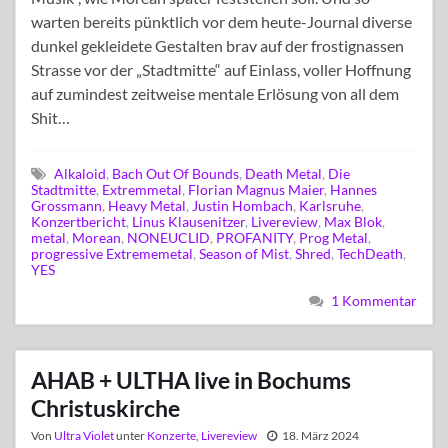
warten bereits pünktlich vor dem heute-Journal diverse
dunkel gekleidete Gestalten brav auf der frostignassen
Strasse vor der „Stadtmitte“ auf Einlass, voller Hoffnung
auf zumindest zeitweise mentale Erlösung von all dem
Shit…
Alkaloid
,
Bach Out Of Bounds
,
Death Metal
,
Die
Stadtmitte
,
Extremmetal
,
Florian Magnus Maier
,
Hannes
Grossmann
,
Heavy Metal
,
Justin Hombach
,
Karlsruhe
,
Konzertbericht
,
Linus Klausenitzer
,
Livereview
,
Max Blok
,
metal
,
Morean
,
NONEUCLID
,
PROFANITY
,
Prog Metal
,
progressive Extrememetal
,
Season of Mist
,
Shred
,
TechDeath
,
YES
1 Kommentar
AHAB + ULTHA live in Bochums
Christuskirche
Von
Ultra Violet
unter
Konzerte
,
Livereview
18. März 2024