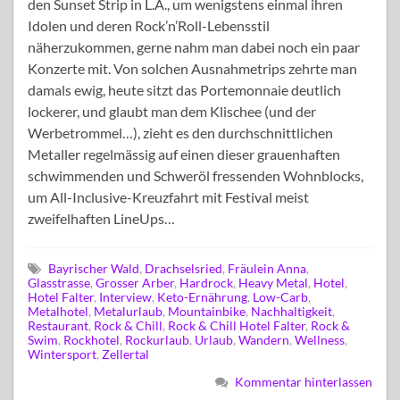
den Sunset Strip in L.A., um wenigstens einmal ihren
Idolen und deren Rock’n’Roll-Lebensstil
näherzukommen, gerne nahm man dabei noch ein paar
Konzerte mit. Von solchen Ausnahmetrips zehrte man
damals ewig, heute sitzt das Portemonnaie deutlich
lockerer, und glaubt man dem Klischee (und der
Werbetrommel…), zieht es den durchschnittlichen
Metaller regelmässig auf einen dieser grauenhaften
schwimmenden und Schweröl fressenden Wohnblocks,
um All-Inclusive-Kreuzfahrt mit Festival meist
zweifelhaften LineUps…
Bayrischer Wald
,
Drachselsried
,
Fräulein Anna
,
Glasstrasse
,
Grosser Arber
,
Hardrock
,
Heavy Metal
,
Hotel
,
Hotel Falter
,
Interview
,
Keto-Ernährung
,
Low-Carb
,
Metalhotel
,
Metalurlaub
,
Mountainbike
,
Nachhaltigkeit
,
Restaurant
,
Rock & Chill
,
Rock & Chill Hotel Falter
,
Rock &
Swim
,
Rockhotel
,
Rockurlaub
,
Urlaub
,
Wandern
,
Wellness
,
Wintersport
,
Zellertal
Kommentar hinterlassen