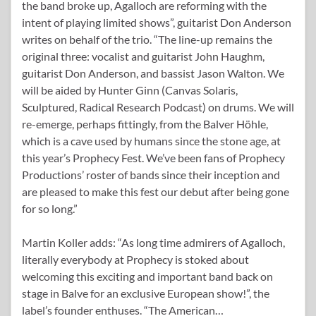
the band broke up, Agalloch are reforming with the
intent of playing limited shows”, guitarist Don Anderson
writes on behalf of the trio. “The line-up remains the
original three: vocalist and guitarist John Haughm,
guitarist Don Anderson, and bassist Jason Walton. We
will be aided by Hunter Ginn (Canvas Solaris,
Sculptured, Radical Research Podcast) on drums. We will
re-emerge, perhaps fittingly, from the Balver Höhle,
which is a cave used by humans since the stone age, at
this year’s Prophecy Fest. We’ve been fans of Prophecy
Productions’ roster of bands since their inception and
are pleased to make this fest our debut after being gone
for so long.”
Martin Koller adds: “As long time admirers of Agalloch,
literally everybody at Prophecy is stoked about
welcoming this exciting and important band back on
stage in Balve for an exclusive European show!”, the
label’s founder enthuses. “The American…