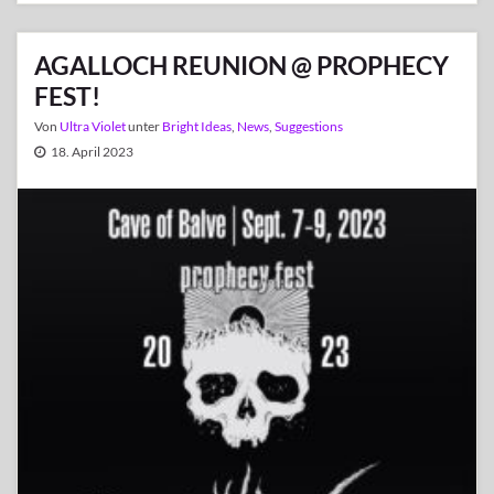
AGALLOCH REUNION @ PROPHECY
FEST!
Von
Ultra Violet
unter
Bright Ideas
,
News
,
Suggestions
18. April 2023