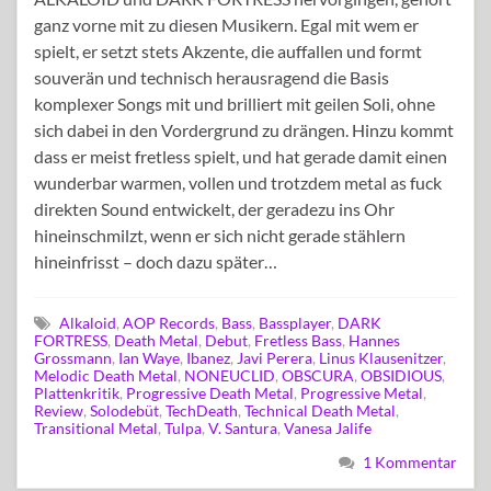
ganz vorne mit zu diesen Musikern. Egal mit wem er
spielt, er setzt stets Akzente, die auffallen und formt
souverän und technisch herausragend die Basis
komplexer Songs mit und brilliert mit geilen Soli, ohne
sich dabei in den Vordergrund zu drängen. Hinzu kommt
dass er meist fretless spielt, und hat gerade damit einen
wunderbar warmen, vollen und trotzdem metal as fuck
direkten Sound entwickelt, der geradezu ins Ohr
hineinschmilzt, wenn er sich nicht gerade stählern
hineinfrisst – doch dazu später…
Alkaloid
,
AOP Records
,
Bass
,
Bassplayer
,
DARK
FORTRESS
,
Death Metal
,
Debut
,
Fretless Bass
,
Hannes
Grossmann
,
Ian Waye
,
Ibanez
,
Javi Perera
,
Linus Klausenitzer
,
Melodic Death Metal
,
NONEUCLID
,
OBSCURA
,
OBSIDIOUS
,
Plattenkritik
,
Progressive Death Metal
,
Progressive Metal
,
Review
,
Solodebüt
,
TechDeath
,
Technical Death Metal
,
Transitional Metal
,
Tulpa
,
V. Santura
,
Vanesa Jalife
1 Kommentar