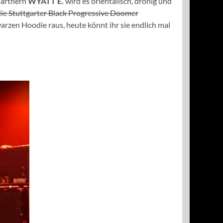
partnern
WYATT E.
wird es orientalisch, dronig und
die Stuttgarter Black Progressive Doomer
warzen Hoodie raus, heute könnt ihr sie endlich mal