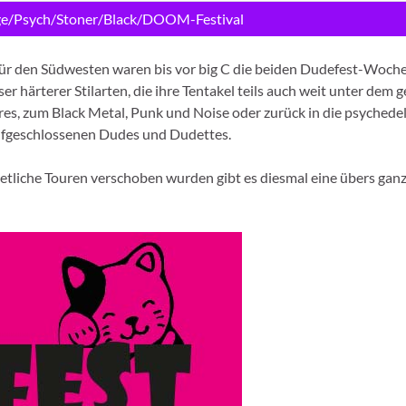
ge/Psych/Stoner/Black/DOOM-Festival
ur für den Südwesten waren bis vor big C die beiden Dudefest-Woc
rser härterer Stilarten, die ihre Tentakel teils auch weit unter d
nres, zum Black Metal, Punk und Noise oder zurück in die psychede
aufgeschlossenen Dudes und Dudettes.
 etliche Touren verschoben wurden gibt es diesmal eine übers gan