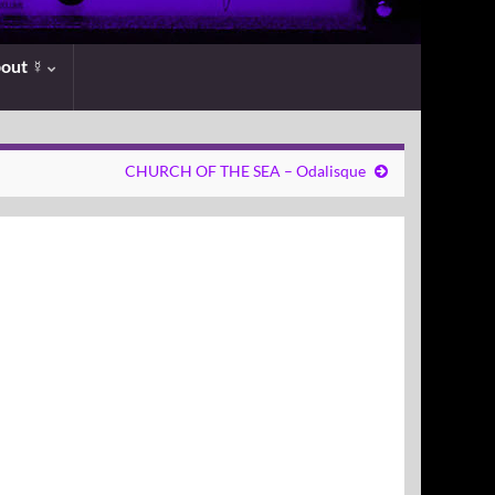
bout ☿
CHURCH OF THE SEA – Odalisque