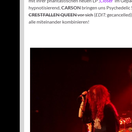
mit ihrer phantastischen neuen LP ‚
Closer
’ im Gep
hypnotisierend,
CARSON
bringen uns Psychedelic 
CRESTFALLEN QUEEN
vor sich
(
EDIT:
gecancelled)
alle miteinander kombinieren!