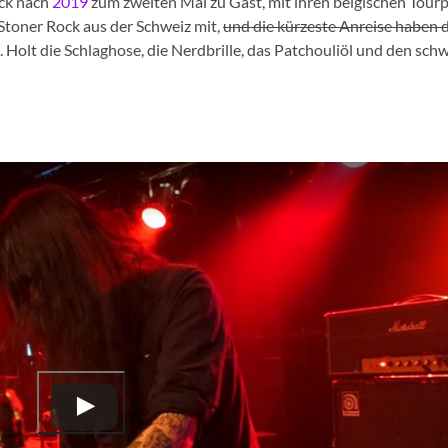
äck nach
2019
zum zweiten Mal zu Gast, mit ihren belgischen Tour
Stoner Rock aus der Schweiz mit,
und die kürzeste Anreise haben 
. Holt die Schlaghose, die Nerdbrille, das Patchouliöl und den sch