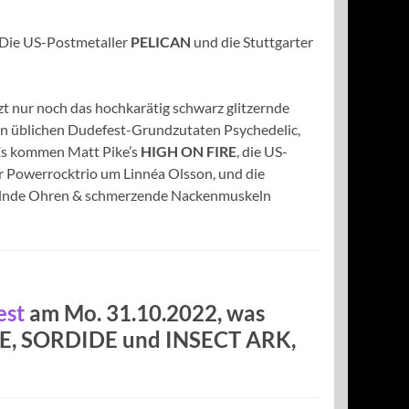
 Die US-Postmetaller
PELICAN
und die Stuttgarter
tzt nur noch das hochkarätig schwarz glitzernde
den üblichen Dudefest-Grundzutaten Psychedelic,
 Es kommen Matt Pike’s
HIGH ON FIRE
, die US-
er Powerrocktrio um Linnéa Olsson, und die
ngelnde Ohren & schmerzende Nackenmuskeln
est
am
Mo. 31.10.2022
, was
FE, SORDIDE
und
INSECT ARK
,