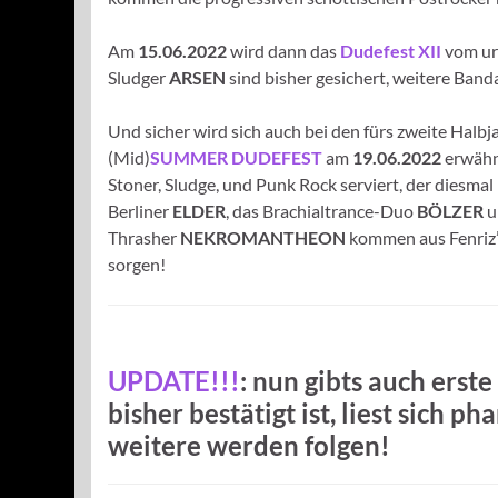
Am
15.06.2022
wird dann das
Dudefest XII
vom urs
Sludger
ARSEN
sind bisher gesichert, weitere Ban
Und sicher wird sich auch bei den fürs zweite Halbj
(Mid)
SUMMER DUDEFEST
am
19.06.2022
erwähnt
Stoner, Sludge, und Punk Rock serviert, der dies
Berliner
ELDER
, das Brachialtrance-Duo
BÖLZER
u
Thrasher
NEKROMANTHEON
kommen aus Fenriz’
sorgen!
UPDATE!!!
: nun gibts auch erste
bisher bestätigt ist, liest sich ph
weitere werden folgen!