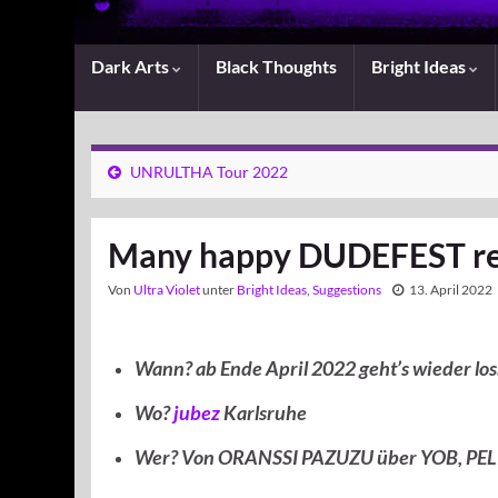
Dark Arts
Black Thoughts
Bright Ideas
UNRULTHA Tour 2022
Many happy DUDEFEST ret
Von
Ultra Violet
unter
Bright Ideas
,
Suggestions
13. April 2022
Wann? ab Ende April 2022 geht’s wieder lo
Wo?
jubez
Karlsruhe
Wer? Von ORANSSI PAZUZU über YOB, PEL