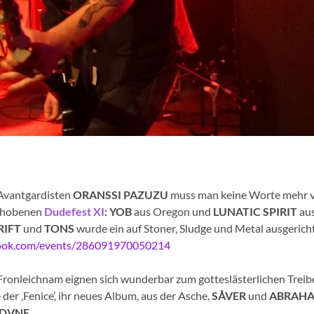
-Avantgardisten
ORANSSI PAZUZU
muss man keine Worte mehr ve
schobenen
Dudefest XI
: YOB
aus Oregon und
LUNATIC SPIRIT
aus
RIFT
und
TONS
wurde ein auf Stoner, Sludge und Metal ausgericht
book.com/events/286091970050214
ronleichnam eignen sich wunderbar zum gotteslästerlichen Trei
e der ‚Fenice’, ihr neues Album, aus der Asche,
SÅVER
und
ABRAH
DVNE
.