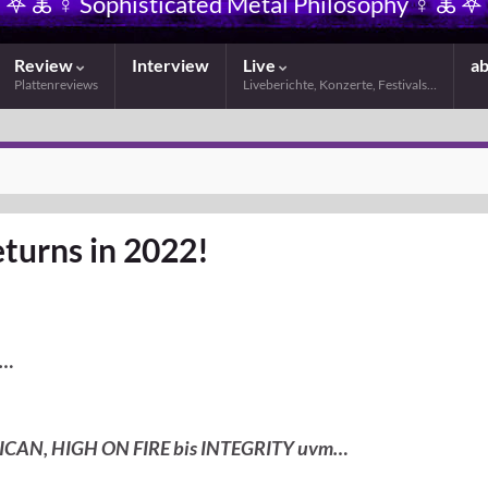
𖤐 🜏 ☿ Sophisticated Metal Philosophy ☿ 🜏 𖤐
Review
Interview
Live
a
Plattenreviews
Liveberichte, Konzerte, Festivals…
urns in 2022!
s…
ICAN, HIGH ON FIRE bis INTEGRITY uvm…