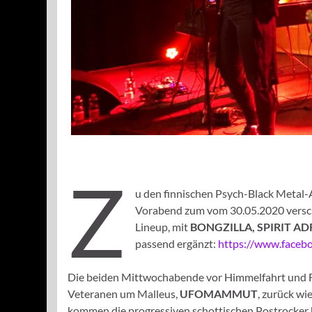
Z
u den finnischen Psych-Black Metal
Vorabend zum vom 30.05.2020 ver
Lineup, mit
BONGZILLA, SPIRIT AD
passend ergänzt:
https://www.face
Die beiden Mittwochabende vor Himmelfahrt und F
Veteranen um Malleus,
UFOMAMMUT
, zurück wi
kommen die progressiven schottischen Postrocker