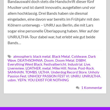
Bandauswahl doch stets die Handschrift dieser fünf
Musiker und ist damit innovativ, ausgefallen und vor
allem hochklassig. Drei Bands haben sie diesmal
eingeladen, eine davon war bereits im Frühjahr mit den
Kölnern unterwegs – UNRU aus Berlin, die mit Lars
sogar eine personelle Überlappung haben. Wer auf der
UNRULTHA-Tour dabei war, hat erlebt wie gut beide
Bands…
atmospheric black metal
,
Black Metal
,
Coldwave
,
Dark
Wave
,
DEATHSOMNIA
,
Doom
,
Doom Metal
,
DSBM
,
Everything Went Black
,
Festivalbericht
,
Industrial
,
Live
,
Livereview
,
LOATHER
,
metal
,
Mike Hill
,
Noise
,
Post-Rock
,
SAMHAIN
,
TOMBS
,
ULTHA
,
Underdog Record Store
,
Unholy
Passion Fest
,
UNHOLY PASSION FEST VI
,
UNRU
,
UNRULTHA
,
usbm
,
YEFN
,
YOU EXIST FOR NOTHING
1 Kommentar