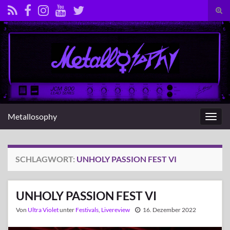
Suc
umsc
Search for:
Metallosophy
Navig
umsc
SCHLAGWORT:
UNHOLY PASSION FEST VI
UNHOLY PASSION FEST VI
Von
Ultra Violet
unter
Festivals
,
Livereview
16. Dezember 2022