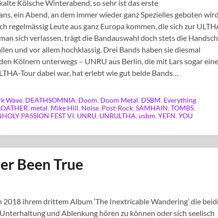
 kalte Kölsche Winterabend, so sehr ist das erste
s, ein Abend, an dem immer wieder ganz Spezielles geboten wir
uch regelmässig Leute aus ganz Europa kommen, die sich zur ULTH
 man sich verlassen, trägt die Bandauswahl doch stets die Handsch
allen und vor allem hochklassig. Drei Bands haben sie diesmal
 den Kölnern unterwegs – UNRU aus Berlin, die mit Lars sogar ein
THA-Tour dabei war, hat erlebt wie gut beide Bands…
rk Wave
,
DEATHSOMNIA
,
Doom
,
Doom Metal
,
DSBM
,
Everything
LOATHER
,
metal
,
Mike Hill
,
Noise
,
Post-Rock
,
SAMHAIN
,
TOMBS
,
HOLY PASSION FEST VI
,
UNRU
,
UNRULTHA
,
usbm
,
YEFN
,
YOU
er Been True
ch 2018 ihrem drittem Album ‘The Inextricable Wandering’ die bei
 Unterhaltung und Ablenkung hören zu können oder sich seelisch