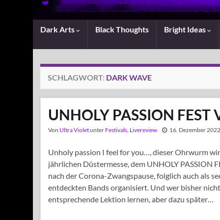
Dark Arts
Black Thoughts
Bright Ideas
SCHLAGWORT:
DARK WAVE
UNHOLY PASSION FEST 
Von
Ultra Violet
unter
Festivals
,
Livereview
16. Dezember 202
Unholy passion I feel for you…, dieser Ohrwurm wi
jährlichen Düstermesse, dem UNHOLY PASSION FEST 
nach der Corona-Zwangspause, folglich auch als s
entdeckten Bands organisiert. Und wer bisher nicht
entsprechende Lektion lernen, aber dazu später…