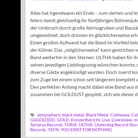
Alles hat irgendwann ein Ende – zum vierten und l
feiern damit gleichzeitig ihr fünfjähriges Bühnenju
der Umbruch durch große Abrissgruben und Bauzäu
umgewidmet, doch drinnen im glücklicherweise er
Einen großen Aufwand hat die Band im Vorfeld betrie
der Kölner. Das „möglicherweise“ kann gestrichen we
Band weiterhin in den Sternen. ULTHA haben für ihre
seinen jeweiligen Lieblingssong wünschen konnte, 
diverse Gäste angekündigt wurden. Doch zuerst ko
zum Zuge bei einem schon seit längerem komplett a
Den perfekten Anfang macht dabei eine Band aus 
zusammen bei GOLDUST gespielt, sich wie dieser 
atmospheric black metal
,
Black Metal
,
Coldwave
,
Co
GGGOLDDD
,
GOLD
,
Konzertbericht
,
Live
,
Livereview
,
m
Tartarus Records
,
TURIA
,
ULTHA
,
Underdog Record Stor
Records
,
YEFN
,
YOU EXIST FOR NOTHING