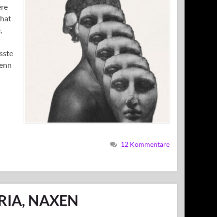
ere
 hat
,
sste
Denn
12 Kommentare
URIA, NAXEN