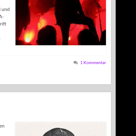
d und
A-
rift
e
1 Kommentar
den