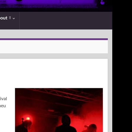
bout ☿
ival
neu