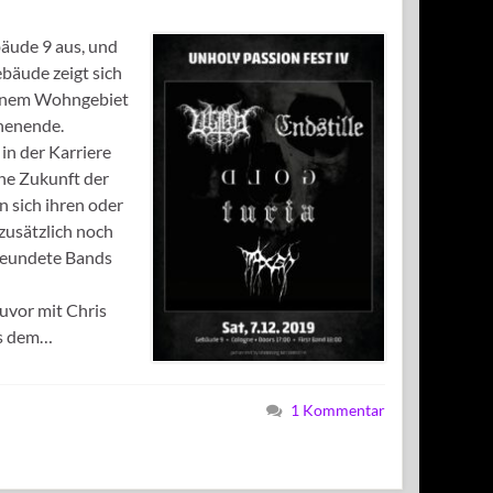
bäude 9 aus, und
ebäude zeigt sich
einem Wohngebiet
henende.
in der Karriere
ine Zukunft der
n sich ihren oder
zusätzlich noch
freundete Bands
uvor mit Chris
us dem…
1 Kommentar