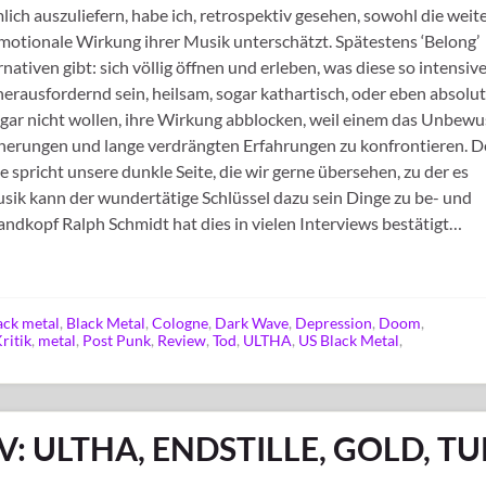
lich auszuliefern, habe ich, retrospektiv gesehen, sowohl die weit
emotionale Wirkung ihrer Musik unterschätzt. Spätestens ‘Belong’
nativen gibt: sich völlig öffnen und erleben, was diese so intensive
rausfordernd sein, heilsam, sogar kathartisch, oder eben absolut
s gar nicht wollen, ihre Wirkung abblocken, weil einem das Unbewu
nnerungen und lange verdrängten Erfahrungen zu konfrontieren. 
e spricht unsere dunkle Seite, die wir gerne übersehen, zu der es
sik kann der wundertätige Schlüssel dazu sein Dinge zu be- und
Bandkopf Ralph Schmidt hat dies in vielen Interviews bestätigt…
ack metal
,
Black Metal
,
Cologne
,
Dark Wave
,
Depression
,
Doom
,
ritik
,
metal
,
Post Punk
,
Review
,
Tod
,
ULTHA
,
US Black Metal
,
V: ULTHA, ENDSTILLE, GOLD, T