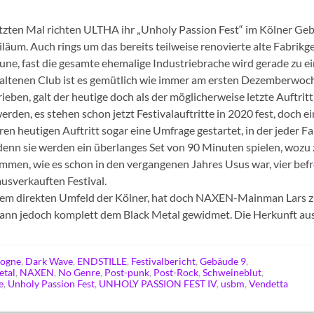
etzten Mal richten ULTHA ihr „Unholy Passion Fest“ im Kölner Ge
biläum. Auch rings um das bereits teilweise renovierte alte Fabrikg
ne, fast die gesamte ehemalige Industriebrache wird gerade zu 
haltenen Club ist es gemütlich wie immer am ersten Dezemberwoc
ben, galt der heutige doch als der möglicherweise letzte Auftritt 
rden, es stehen schon jetzt Festivalauftritte in 2020 fest, doch e
n heutigen Auftritt sogar eine Umfrage gestartet, in der jeder Fa
denn sie werden ein überlanges Set von 90 Minuten spielen, wozu 
mmen, wie es schon in den vergangenen Jahres Usus war, vier be
usverkauften Festival.
dem direkten Umfeld der Kölner, hat doch NAXEN-Mainman Lars z
dann jedoch komplett dem Black Metal gewidmet. Die Herkunft a
logne
,
Dark Wave
,
ENDSTILLE
,
Festivalbericht
,
Gebäude 9
,
etal
,
NAXEN
,
No Genre
,
Post-punk
,
Post-Rock
,
Schweineblut
,
e
,
Unholy Passion Fest
,
UNHOLY PASSION FEST IV
,
usbm
,
Vendetta