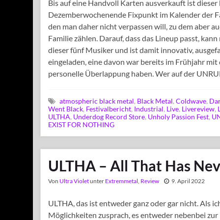
Bis auf eine Handvoll Karten ausverkauft ist dieser
Dezemberwochenende Fixpunkt im Kalender der Fan
den man daher nicht verpassen will, zu dem aber a
Familie zählen. Darauf, dass das Lineup passt, kann
dieser fünf Musiker und ist damit innovativ, ausgef
eingeladen, eine davon war bereits im Frühjahr mit
personelle Überlappung haben. Wer auf der UNRUL
atmospheric black metal
,
Black Metal
,
Coldwave
,
Da
Went Black
,
Festivalbericht
,
Industrial
,
Live
,
Livereview
,
ULTHA
,
Underdog Record Store
,
Unholy Passion Fest
,
UN
EXIST FOR NOTHING
ULTHA – All That Has Nev
Von
Ultra Violet
unter
Extremmetal
,
Review
9. April 2022
ULTHA, das ist entweder ganz oder gar nicht. Als i
Möglichkeiten zusprach, es entweder nebenbei zur