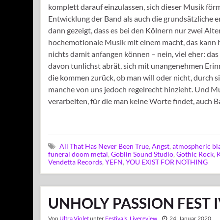
komplett darauf einzulassen, sich dieser Musik förm
Entwicklung der Band als auch die grundsätzliche 
dann gezeigt, dass es bei den Kölnern nur zwei Alter
hochemotionale Musik mit einem macht, das kann he
nichts damit anfangen können – nein, viel eher: da
davon tunlichst abrät, sich mit unangenehmen Eri
die kommen zurück, ob man will oder nicht, durch si
manche von uns jedoch regelrecht hinzieht. Und Mu
verarbeiten, für die man keine Worte findet, auch 
All That Has Never Been True
,
Angst
,
atmospheric bl
funeral doom metal
,
Goblin Sound Studio
,
Gothic Rock
,
K
Vendetta Records
,
YEFN
,
YOU EXIST FOR NOTHING
UNHOLY PASSION FEST I
Von
Ultra Violet
unter
Festivals
,
Livereview
24. Januar 2020