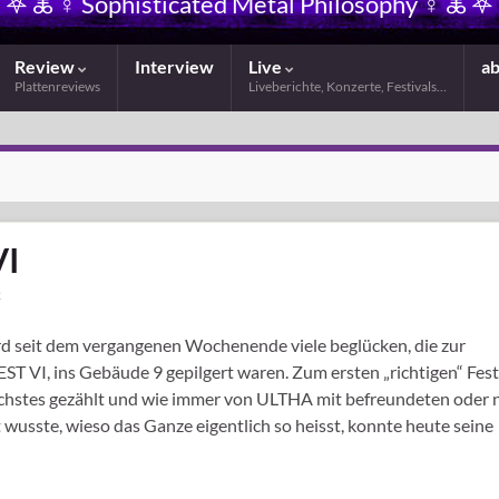
𖤐 🜏 ☿ Sophisticated Metal Philosophy ☿ 🜏 𖤐
Review
Interview
Live
a
Plattenreviews
Liveberichte, Konzerte, Festivals…
VI
2
rd seit dem vergangenen Wochenende viele beglücken, die zur
VI, ins Gebäude 9 gepilgert waren. Zum ersten „richtigen“ Fest
echstes gezählt und wie immer von ULTHA mit befreundeten oder 
 wusste, wieso das Ganze eigentlich so heisst, konnte heute seine