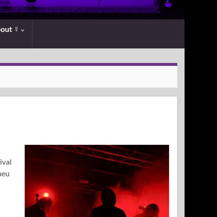
bout ☿
ival
neu