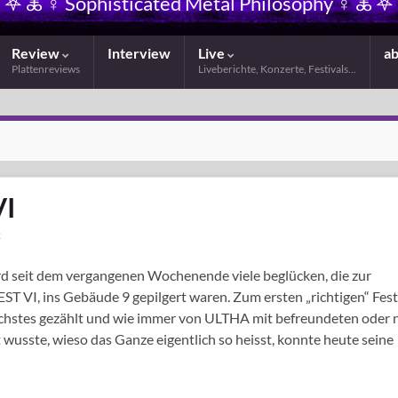
𖤐 🜏 ☿ Sophisticated Metal Philosophy ☿ 🜏 𖤐
Review
Interview
Live
a
Plattenreviews
Liveberichte, Konzerte, Festivals…
VI
2
rd seit dem vergangenen Wochenende viele beglücken, die zur
VI, ins Gebäude 9 gepilgert waren. Zum ersten „richtigen“ Fest
echstes gezählt und wie immer von ULTHA mit befreundeten oder 
 wusste, wieso das Ganze eigentlich so heisst, konnte heute seine