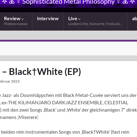
𖤐 🜏 ☿ Sophisticated Metal Philosophy ☿ 🜏 𖤐
Review
Interview
Live
a
Plattenreviews
Liveberichte, Konzerte, Festivals…
 Black†White (EP)
Februar 2023
e Jazz- als Doomhäppchen mit Black Metal-Cuvée serviert uns der
, ex-THE KILIMANJARO DARKJAZZ ENSEMBLE, CELESTIAL
den zwei Songs ‚Black’ und ‚White’ der gleichnamigen 7“ direk
namens ‚Miserere’.
die beiden rein instrumentalen Songs von ‚Black†White‘ (fast rein