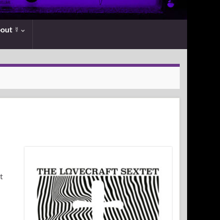
bout ☿
t