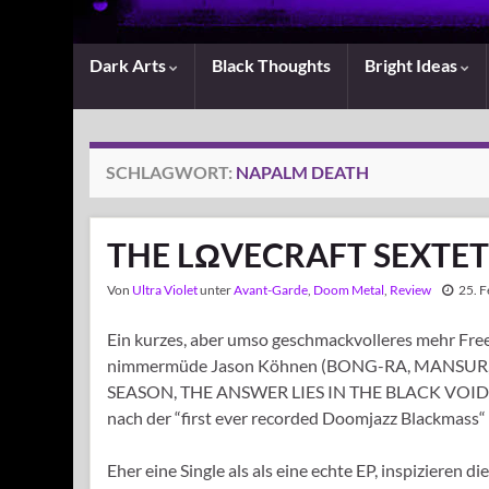
Dark Arts
Black Thoughts
Bright Ideas
SCHLAGWORT:
NAPALM DEATH
THE LΩVECRAFT SEXTET –
Von
Ultra Violet
unter
Avant-Garde
,
Doom Metal
,
Review
25. 
Ein kurzes, aber umso geschmackvolleres mehr Fre
nimmermüde Jason Köhnen (BONG-RA, MANSUR
SEASON, THE ANSWER LIES IN THE BLACK VOID) mit 
nach der “first ever recorded Doomjazz Blackmass“ 
Eher eine Single als als eine echte EP, inspizieren 