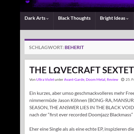
Dark Arts
Black Thoughts
Bright Ideas
SCHLAGWORT:
BEHERIT
THE LΩVECRAFT SEXTET –
Von
Ultra Violet
unter
Avant-Garde
,
Doom Metal
,
Review
25. 
Ein kurzes, aber umso geschmackvolleres mehr Fre
nimmermüde Jason Köhnen (BONG-RA, MANSUR
SEASON, THE ANSWER LIES IN THE BLACK VOID) mit 
nach der “first ever recorded Doomjazz Blackmass“ 
Eher eine Single als als eine echte EP, inspizieren 