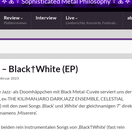
𖤐 🜏 ☿ Sophisticated Metal Philosophy ☿ 🜏 𖤐
Review
Interview
Live
a
Plattenreviews
Liveberichte, Konzerte, Festivals…
 Black†White (EP)
Februar 2023
e Jazz- als Doomhäppchen mit Black Metal-Cuvée serviert uns der
, ex-THE KILIMANJARO DARKJAZZ ENSEMBLE, CELESTIAL
den zwei Songs ‚Black’ und ‚White’ der gleichnamigen 7“ direk
namens ‚Miserere’.
die beiden rein instrumentalen Songs von ‚Black†White‘ (fast rein