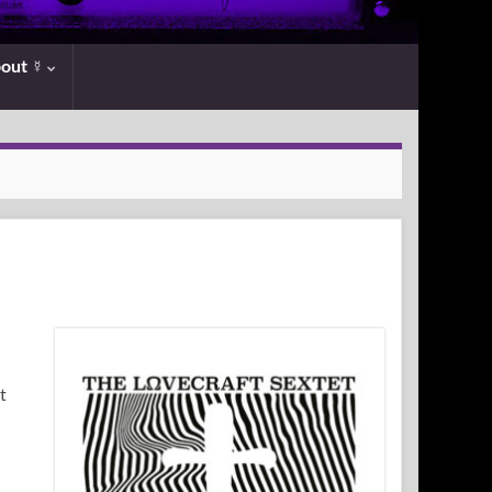
bout ☿
t