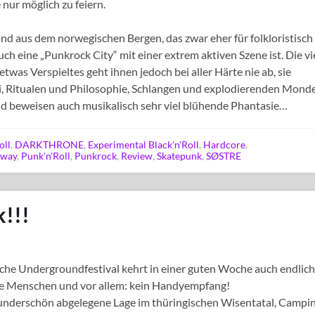
 nur möglich zu feiern.
nd aus dem norwegischen Bergen, das zwar eher für folkloristisch
h eine „Punkrock City“ mit einer extrem aktiven Szene ist. Die vi
twas Verspieltes geht ihnen jedoch bei aller Härte nie ab, sie
i, Ritualen und Philosophie, Schlangen und explodierenden Mond
d beweisen auch musikalisch sehr viel blühende Phantasie…
oll
,
DARKTHRONE
,
Experimental Black'n'Roll
,
Hardcore
,
way
,
Punk'n'Roll
,
Punkrock
,
Review
,
Skatepunk
,
SØSTRE
!!!
sche Undergroundfestival kehrt in einer guten Woche auch endlich
ste Menschen und vor allem: kein Handyempfang!
wunderschön abgelegene Lage im thüringischen Wisentatal, Campi