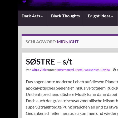
Dark Arts
Black Thoughts
Bright Ideas
SCHLAGWORT:
MIDNIGHT
SØSTRE – s/t
Von
Ultra Violet
unter
Extremmetal
,
Metal, was sonst?
,
Review
Das sogenannte moderne Leben auf diesem Planeten v
apokalyptisches Seelentief inklusive totalem Rück
Und entsprechend düstere Musik kann dann dabei
Doch auch der grösste schwarzmetallische Misanth
superXstraightedge Punk brauchen ab und zu etwas 
Gedankenschleifen heraus zu kommen und wieder 