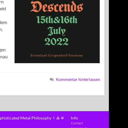
rn
rekt
 dem
m,
gen
enau
Kommentar hinterlassen
ophisticated Metal Philosophy ☿ 🜏 𖤐
Info
Contact