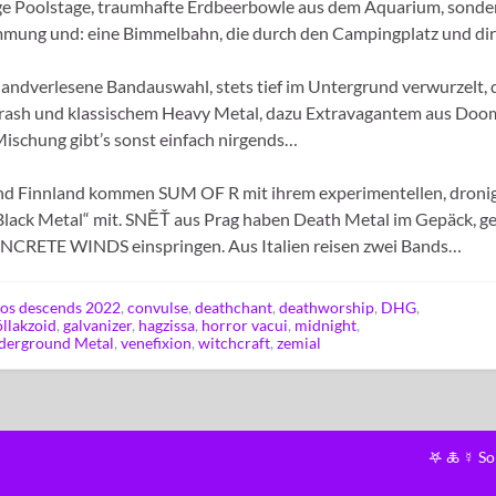
lige Poolstage, traumhafte Erdbeerbowle aus dem Aquarium, sonde
timmung und: eine Bimmelbahn, die durch den Campingplatz und di
 handverlesene Bandauswahl, stets tief im Untergrund verwurzelt,
hrash und klassischem Heavy Metal, dazu Extravagantem aus Doo
Mischung gibt’s sonst einfach nirgends…
 und Finnland kommen SUM OF R mit ihrem experimentellen, droni
lack Metal“ mit. SNĚŤ aus Prag haben Death Metal im Gepäck, g
NCRETE WINDS einspringen. Aus Italien reisen zwei Bands…
os descends 2022
,
convulse
,
deathchant
,
deathworship
,
DHG
,
öllakzoid
,
galvanizer
,
hagzissa
,
horror vacui
,
midnight
,
derground Metal
,
venefixion
,
witchcraft
,
zemial
𖤐 🜏 ☿ S