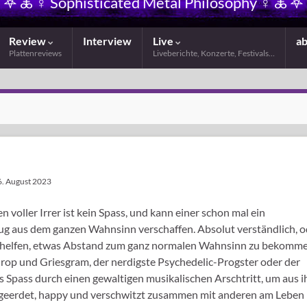
𖤐 🜏 ☿ Sophisticated Metal Philosophy ☿ 🜏 𖤐
Review
Interview
Live
a
Plattenreviews
Liveberichte, Konzerte, Festivals…
6. August 2023
oller Irrer ist kein Spass, und kann einer schon mal ein
zug aus dem ganzen Wahnsinn verschaffen. Absolut verständlich, o
 helfen, etwas Abstand zum ganz normalen Wahnsinn zu bekomme
rop und Griesgram, der nerdigste Psychedelic-Progster oder der
Spass durch einen gewaltigen musikalischen Arschtritt, um aus i
geerdet, happy und verschwitzt zusammen mit anderen am Leben