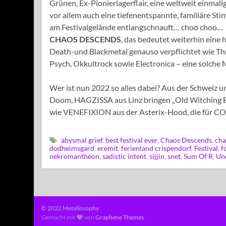
Grünen, Ex-Pionierlagerflair, eine weltweit einma
vor allem auch eine tiefenentspannte, familiäre S
am Festivalgelände entlangschnauft… choo choo…
CHAOS DESCENDS
, das bedeutet weiterhin eine
Death-und Blackmetal genauso verpflichtet wie T
Psych, Okkultrock sowie Electronica – eine solche 
Wer ist nun 2022 so alles dabei? Aus der Schweiz
Doom, HAGZISSA aus Linz bringen „Old Witching B
wie VENEFIXION aus der Asterix-Hood, die für CO
abysmal grief
,
best festival ever
,
Chaos Descends
,
cha
dodheimsgard
,
eremit
,
ferienland crispendorf
,
Festival
,
f
nekromantheon
,
sadistic intent
,
sijjin
,
snet
,
Sum Of R
,
Un
© 2022 Metallosophy
Gemacht mit
von
Graphene Themes
.