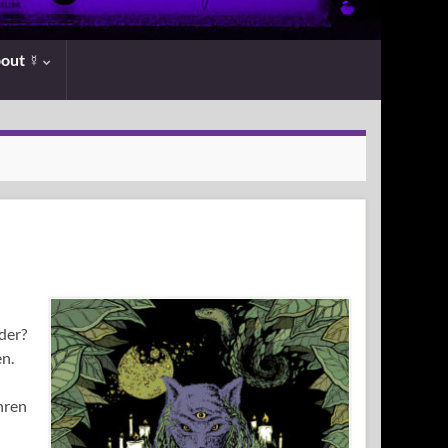
bout ☿
der?
n.
hren