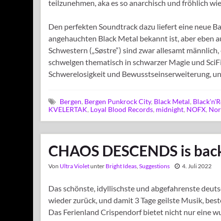
teilzunehmen, aka es so anarchisch und fröhlich wie
Den perfekten Soundtrack dazu liefert eine neue Ba
angehauchten Black Metal bekannt ist, aber eben auc
Schwestern („Søstre“) sind zwar allesamt männlich, e
schwelgen thematisch in schwarzer Magie und SciF
Schwerelosigkeit und Bewusstseinserweiterung, un
Bergen
,
Bergen Punkrock City
,
Black Metal
,
Black'n'R
KVELERTAK
,
Loyal Blood Records
,
midnight
,
NOFX
,
Nor
CHAOS DESCENDS is back
Von
Ultra Violet
unter
Bright Ideas
,
Suggestions
4. Juli 2022
Das schönste, idyllischste und abgefahrenste deut
wieder zurück, und damit 3 Tage geilste Musik, be
Das Ferienland Crispendorf bietet nicht nur eine 