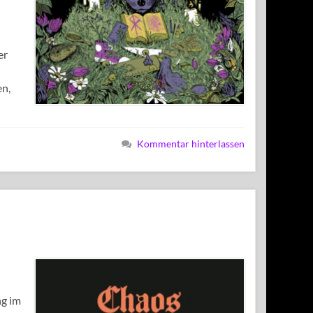
er
en,
Kommentar hinterlassen
ng im