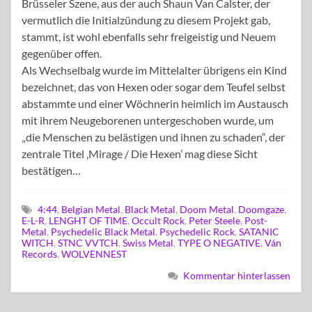
Brüsseler Szene, aus der auch Shaun Van Calster, der
vermutlich die Initialzündung zu diesem Projekt gab,
stammt, ist wohl ebenfalls sehr freigeistig und Neuem
gegenüber offen.
Als Wechselbalg wurde im Mittelalter übrigens ein Kind
bezeichnet, das von Hexen oder sogar dem Teufel selbst
abstammte und einer Wöchnerin heimlich im Austausch
mit ihrem Neugeborenen untergeschoben wurde, um
„die Menschen zu belästigen und ihnen zu schaden“, der
zentrale Titel ‚Mirage / Die Hexen’ mag diese Sicht
bestätigen…
4:44
,
Belgian Metal
,
Black Metal
,
Doom Metal
,
Doomgaze
,
E-L-R
,
LENGHT OF TIME
,
Occult Rock
,
Peter Steele
,
Post-
Metal
,
Psychedelic Black Metal
,
Psychedelic Rock
,
SATANIC
WITCH
,
STNC VVTCH
,
Swiss Metal
,
TYPE O NEGATIVE
,
Ván
Records
,
WOLVENNEST
Kommentar hinterlassen