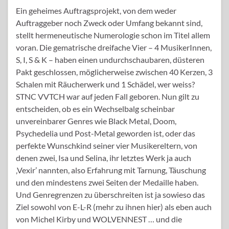
Ein geheimes Auftragsprojekt, von dem weder
Auftraggeber noch Zweck oder Umfang bekannt sind,
stellt hermeneutische Numerologie schon im Titel allem
voran. Die gematrische dreifache Vier – 4 MusikerInnen,
S, I, S & K – haben einen undurchschaubaren, düsteren
Pakt geschlossen, möglicherweise zwischen 40 Kerzen, 3
Schalen mit Räucherwerk und 1 Schädel, wer weiss?
STNC VVTCH war auf jeden Fall geboren. Nun gilt zu
entscheiden, ob es ein Wechselbalg scheinbar
unvereinbarer Genres wie Black Metal, Doom,
Psychedelia und Post-Metal geworden ist, oder das
perfekte Wunschkind seiner vier Musikereltern, von
denen zwei, Isa und Selina, ihr letztes Werk ja auch
‚Vexir’ nannten, also Erfahrung mit Tarnung, Täuschung
und den mindestens zwei Seiten der Medaille haben.
Und Genregrenzen zu überschreiten ist ja sowieso das
Ziel sowohl von E-L-R (mehr zu ihnen hier) als eben auch
von Michel Kirby und WOLVENNEST … und die