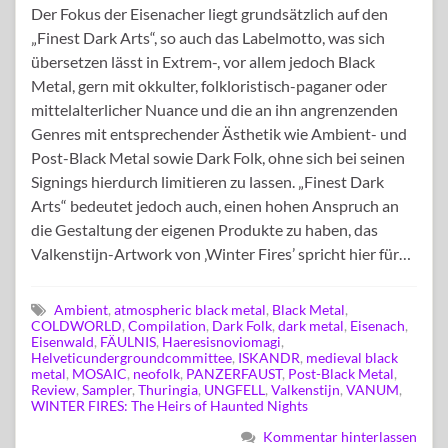
Der Fokus der Eisenacher liegt grundsätzlich auf den
„Finest Dark Arts“, so auch das Labelmotto, was sich
übersetzen lässt in Extrem-, vor allem jedoch Black
Metal, gern mit okkulter, folkloristisch-paganer oder
mittelalterlicher Nuance und die an ihn angrenzenden
Genres mit entsprechender Ästhetik wie Ambient- und
Post-Black Metal sowie Dark Folk, ohne sich bei seinen
Signings hierdurch limitieren zu lassen. „Finest Dark
Arts“ bedeutet jedoch auch, einen hohen Anspruch an
die Gestaltung der eigenen Produkte zu haben, das
Valkenstijn-Artwork von ‚Winter Fires’ spricht hier für…
Ambient
,
atmospheric black metal
,
Black Metal
,
COLDWORLD
,
Compilation
,
Dark Folk
,
dark metal
,
Eisenach
,
Eisenwald
,
FÄULNIS
,
Haeresisnoviomagi
,
Helveticundergroundcommittee
,
ISKANDR
,
medieval black
metal
,
MOSAIC
,
neofolk
,
PANZERFAUST
,
Post-Black Metal
,
Review
,
Sampler
,
Thuringia
,
UNGFELL
,
Valkenstijn
,
VANUM
,
WINTER FIRES: The Heirs of Haunted Nights
Kommentar hinterlassen