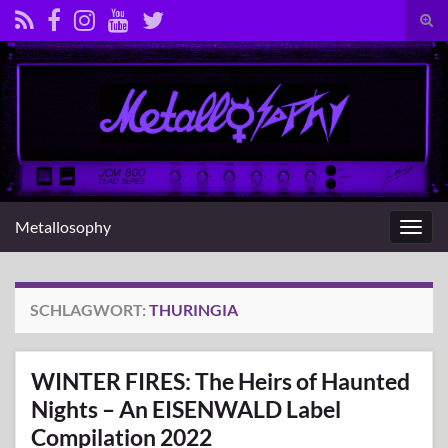
Suc
umsc
Search for:
Metallosophy
Navig
umsc
SCHLAGWORT:
THURINGIA
WINTER FIRES: The Heirs of Haunted
Nights – An EISENWALD Label
Compilation 2022