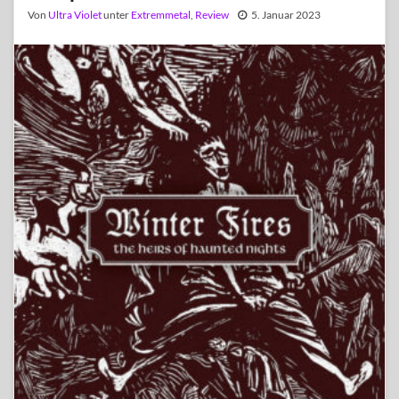
Von
Ultra Violet
unter
Extremmetal
,
Review
5. Januar 2023