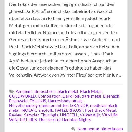
Der Fokus der Eisenacher liegt grundsätzlich auf den
„Finest Dark Arts“, so auch das Labelmotto, was sich
übersetzen lässt in Extrem-, vor allem jedoch Black
Metal, gern mit okkulter, folkloristisch-paganer oder
mittelalterlicher Nuance und die an ihn angrenzenden
Genres mit entsprechender Ästhetik wie Ambient- und
Post-Black Metal sowie Dark Folk, ohne sich bei seinen
Signings hierdurch limitieren zu lassen. „Finest Dark
Arts“ bedeutet jedoch auch, einen hohen Anspruch an
die Gestaltung der eigenen Produkte zu haben, das
Valkenstijn-Artwork von ‚Winter Fires’ spricht hier für…
Ambient
,
atmospheric black metal
,
Black Metal
,
COLDWORLD
,
Compilation
,
Dark Folk
,
dark metal
,
Eisenach
,
Eisenwald
,
FÄULNIS
,
Haeresisnoviomagi
,
Helveticundergroundcommittee
,
ISKANDR
,
medieval black
metal
,
MOSAIC
,
neofolk
,
PANZERFAUST
,
Post-Black Metal
,
Review
,
Sampler
,
Thuringia
,
UNGFELL
,
Valkenstijn
,
VANUM
,
WINTER FIRES: The Heirs of Haunted Nights
Kommentar hinterlassen