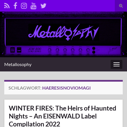
Suc
umsc
Search for:
Metallosophy
Navig
umsc
SCHLAGWORT:
HAERESISNOVIOMAGI
WINTER FIRES: The Heirs of Haunted
Nights – An EISENWALD Label
Compilation 2022