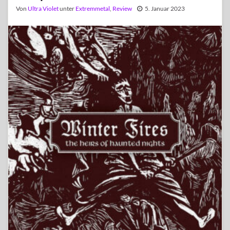
Von
Ultra Violet
unter
Extremmetal
,
Review
5. Januar 2023