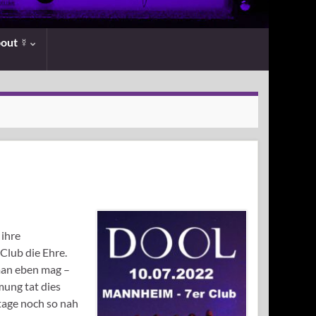
bout ☿
ihre
Club die Ehre.
man eben mag –
mung tat dies
tage noch so nah