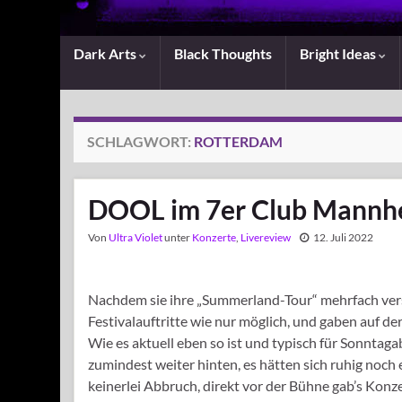
Dark Arts
Black Thoughts
Bright Ideas
SCHLAGWORT:
ROTTERDAM
DOOL im 7er Club Mannh
Von
Ultra Violet
unter
Konzerte
,
Livereview
12. Juli 2022
Nachdem sie ihre „Summerland-Tour“ mehrfach ver
Festivalauftritte wie nur möglich, und gaben auf
Wie es aktuell eben so ist und typisch für Sonnta
zumindest weiter hinten, es hätten sich ruhig noc
keinerlei Abbruch, direkt vor der Bühne gab’s Kon