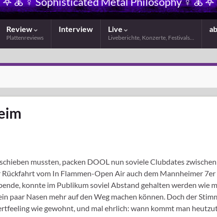
𖤐 🜏 ☿ Sophisticated Metal Philosophy ☿ 🜏 𖤐
Review
Interview
Live
a
Plattenreviews
Liveberichte, Konzerte, Festivals…
eim
schieben mussten, packen DOOL nun soviele Clubdates zwischen 
 der Rückfahrt vom In Flammen-Open Air auch dem Mannheimer 7er 
gabende, konnte im Publikum soviel Abstand gehalten werden wie 
h ein paar Nasen mehr auf den Weg machen können. Doch der Stim
zertfeeling wie gewohnt, und mal ehrlich: wann kommt man heutzu