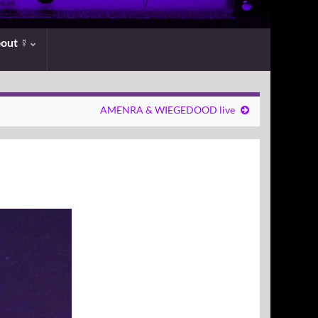
bout ☿
AMENRA & WIEGEDOOD live