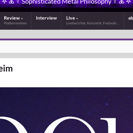
𖤐 🜏 ☿ Sophisticated Metal Philosophy ☿ 🜏 𖤐
Review
Interview
Live
a
Plattenreviews
Liveberichte, Konzerte, Festivals…
eim