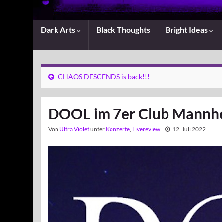
Dark Arts
Black Thoughts
Bright Ideas
CHAOS DESCENDS is back!!!
DOOL im 7er Club Mannh
Von
Ultra Violet
unter
Konzerte
,
Livereview
12. Juli 2022