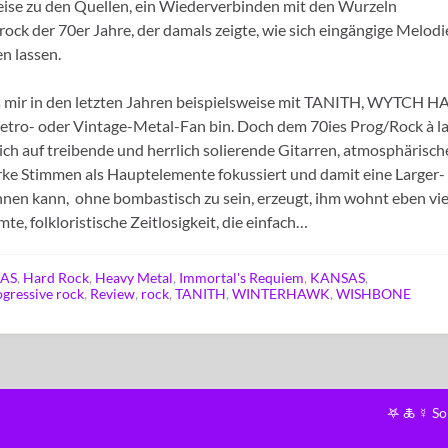
treise zu den Quellen, ein Wiederverbinden mit den Wurzeln
ock der 70er Jahre, der damals zeigte, wie sich eingängige Melod
n lassen.
 es mir in den letzten Jahren beispielsweise mit TANITH, WYTCH 
Retro- oder Vintage-Metal-Fan bin. Doch dem 70ies Prog/Rock à l
uf treibende und herrlich solierende Gitarren, atmosphärisch
ke Stimmen als Hauptelemente fokussiert und damit eine Larger-
nen kann, ohne bombastisch zu sein, erzeugt, ihm wohnt eben vie
, folkloristische Zeitlosigkeit, die einfach…
AS
,
Hard Rock
,
Heavy Metal
,
Immortal's Requiem
,
KANSAS
,
ogressive rock
,
Review
,
rock
,
TANITH
,
WINTERHAWK
,
WISHBONE
𖤐 🜏 ☿ S