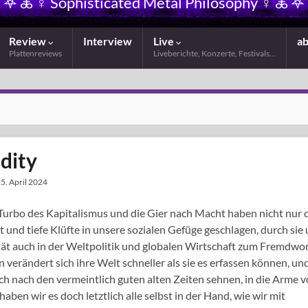
𖤐 🜏 ☿ Sophisticated Metal Philosophy ☿ 🜏 𖤐
Review
Interview
Live
a
Plattenreviews
Liveberichte, Konzerte, Festivals…
dity
5. April 2024
Turbo des Kapitalismus und die Gier nach Macht haben nicht nur 
t und tiefe Klüfte in unsere sozialen Gefüge geschlagen, durch sie
lität auch in der Weltpolitik und globalen Wirtschaft zum Fremdwo
verändert sich ihre Welt schneller als sie es erfassen können, und
ch nach den vermeintlich guten alten Zeiten sehnen, in die Arme 
ben wir es doch letztlich alle selbst in der Hand, wie wir mit