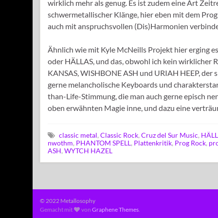
wirklich mehr als genug. Es ist zudem eine Art Zei
schwermetallischer Klänge, hier eben mit dem Progr
auch mit anspruchsvollen (Dis)Harmonien verbinde
Ähnlich wie mit Kyle McNeills Projekt hier erging
oder HÄLLAS, und das, obwohl ich kein wirklicher 
KANSAS, WISHBONE ASH und URIAH HEEP, der sich a
gerne melancholische Keyboards und charakterstar
than-Life-Stimmung, die man auch gerne episch nen
oben erwähnten Magie inne, und dazu eine verträumte
classic metal
,
Classic Rock
,
Cruz del Sur Music
,
HÄLL
nwothm
,
PHANTOM SPELL
,
Plattenkritik
,
Prog Rock
,
pr
ASH
,
WYTCH HAZEL
© 2022 Metallosophy
Gemacht mit
von
Graphene Themes
.