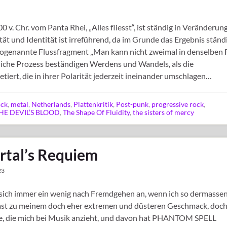
 v. Chr. vom Panta Rhei, „Alles fliesst“, ist ständig in Veränderun
ität und Identität ist irreführend, da im Grunde das Ergebnis ständ
sogenannte Flussfragment „Man kann nicht zweimal in denselben 
rliche Prozess beständigen Werdens und Wandels, als die
iert, die in ihrer Polarität jederzeit ineinander umschlagen…
ock
,
metal
,
Netherlands
,
Plattenkritik
,
Post-punk
,
progressive rock
,
HE DEVIL’S BLOOD
,
The Shape Of Fluidity
,
the sisters of mercy
tal’s Requiem
23
 sich immer ein wenig nach Fremdgehen an, wenn ich so dermasse
ast zu meinem doch eher extremen und düsteren Geschmack, doc
agie, die mich bei Musik anzieht, und davon hat PHANTOM SPELL