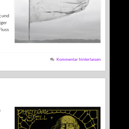
g und
iger
Fluss
Kommentar hinterlassen
n
h