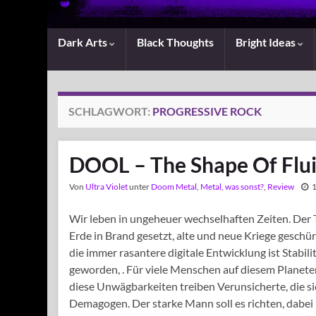
Dark Arts
Black Thoughts
Bright Ideas
SCHLAGWORT:
PROGRESSIVE ROCK
DOOL – The Shape Of Flui
Von
Ultra Violet
unter
Doom Metal
,
Metal, was sonst?
,
Review
1
Wir leben in ungeheuer wechselhaften Zeiten. Der 
Erde in Brand gesetzt, alte und neue Kriege geschür
die immer rasantere digitale Entwicklung ist Stabi
geworden, . Für viele Menschen auf diesem Planeten 
diese Unwägbarkeiten treiben Verunsicherte, die si
Demagogen. Der starke Mann soll es richten, dabei ha