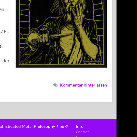
ien
HAZEL
a
e,
l der
Kommentar hinterlassen
ophisticated Metal Philosophy ☿ 🜏 𖤐
Info
Contact