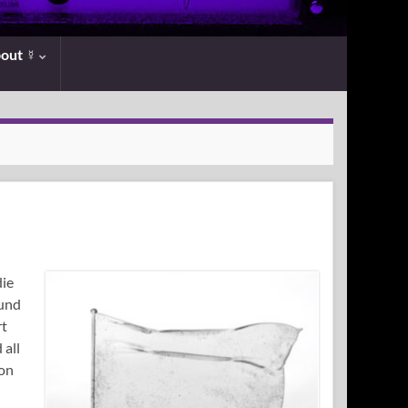
bout ☿
die
 und
rt
 all
von