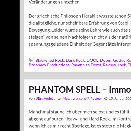
Veränderungen umgehen.
Der griechische Philosoph Heraklit wusste schon 500
die alltägliche, nur scheinbare Erfahrung von Stabil
Bewegung. Leider wurde seine Lehre wie auch das 
steigen“ von seinen Nachfolgern nicht als der natü
spannungsgeladene Einheit der Gegensätze interpret
Blackened Rock
,
Dark Rock
,
DOOL
,
Doom
,
Gothic R
Prophecy Productions
,
Raven van Dorst
,
Review
,
rock
,
T
PHANTOM SPELL – Immor
Von
Ultra Violet
unter
Metal, was sonst?
,
Review
15. Januar 20
Manchmal staune ich über mich selbst und es fühlt
abgehe auf puren Heavy- und Hard Rock, im Kontr
wenn ich es mir recht überlege, ist es stets die M