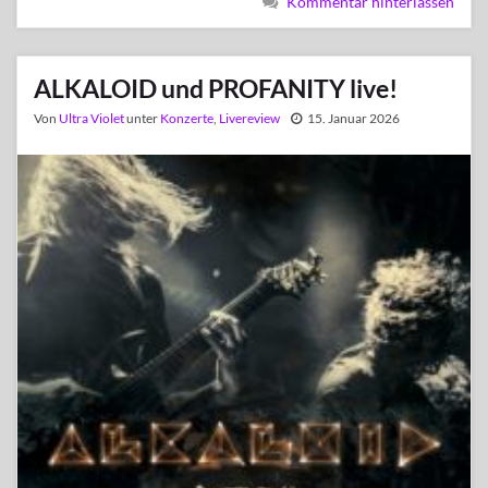
Kommentar hinterlassen
ALKALOID und PROFANITY live!
Von
Ultra Violet
unter
Konzerte
,
Livereview
15. Januar 2026