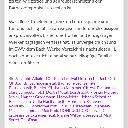
zeigen, wie zeitlos und genreüberschreitend der
Barockkomponist tatsächlich ist…
Was dieser in seiner begrenzten Lebensspanne von
fünfundsechzig Jahren an wegweisenden, hochklassigen,
anspruchsvollen, bisher unerhörten und einzigartigen
Werken tagtäglich verfasst hat, ist unvergleichlich (und
im BWV, dem Bach-Werke-Verzeichnis, nachzulesen…),
doch konnte er nicht einmal seine vielköpfige Familie
damit ernähren…
Alkaloid
,
Alkaloid XL
,
Bach Festival Dordrecht
,
Bach Out
Of Bounds
,
bachgoesmetal
,
Bachsche Sechzehntel
,
Barockmusik
,
Bibelot
,
Christian Münzner
,
Chrysa Tsaltampasi
,
classicalmeetsmetal
,
Death Metal
,
Dordrecht
,
Florian Magnus
Maier
,
Hannes Grossmann
,
Heavy Metal
,
Johann Sebastian
Bach
,
jsbach
,
Julija Hartig
,
Justin Hombach
,
Ketevan
Roinishvili
,
Konzertbericht
,
Linus Klausenitzer
,
Livereview
,
Marieke Hopman
,
Max Blok
,
NONEUCLID
,
Oene van Geel
,
progressive Extrememetal
,
Rianne Wilbers
,
Season of Mist
,
Shred
,
TechDeath