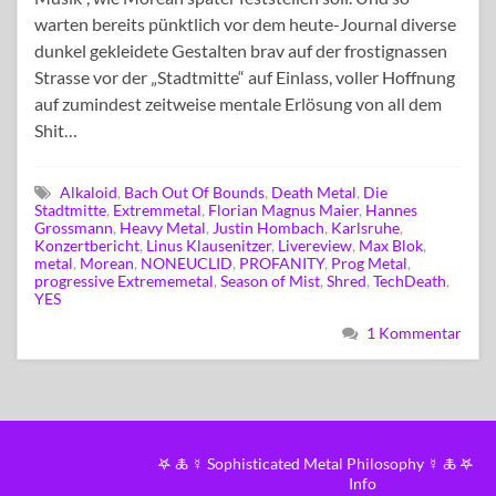
warten bereits pünktlich vor dem heute-Journal diverse
dunkel gekleidete Gestalten brav auf der frostignassen
Strasse vor der „Stadtmitte“ auf Einlass, voller Hoffnung
auf zumindest zeitweise mentale Erlösung von all dem
Shit…
Alkaloid
,
Bach Out Of Bounds
,
Death Metal
,
Die
Stadtmitte
,
Extremmetal
,
Florian Magnus Maier
,
Hannes
Grossmann
,
Heavy Metal
,
Justin Hombach
,
Karlsruhe
,
Konzertbericht
,
Linus Klausenitzer
,
Livereview
,
Max Blok
,
metal
,
Morean
,
NONEUCLID
,
PROFANITY
,
Prog Metal
,
progressive Extrememetal
,
Season of Mist
,
Shred
,
TechDeath
,
YES
1 Kommentar
𖤐 🜏 ☿ Sophisticated Metal Philosophy ☿ 🜏 𖤐
Info