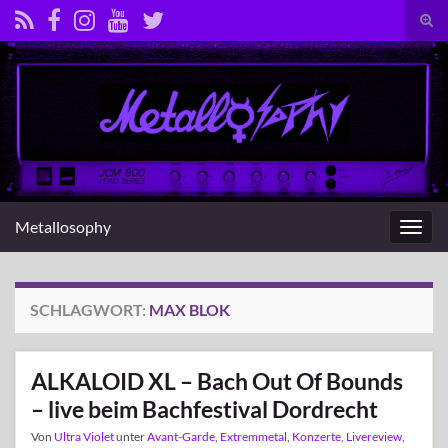
Suc
umsc
Search for:
Metallosophy
Navig
umsc
SCHLAGWORT:
MAX BLOK
ALKALOID XL – Bach Out Of Bounds
– live beim Bachfestival Dordrecht
Von
Ultra Violet
unter
Avant-Garde
,
Extremmetal
,
Konzerte
,
Livereview
,