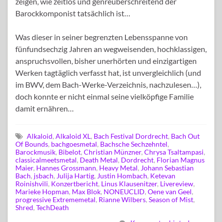
zeigen, wie zeitlos und genreüberschreitend der
Barockkomponist tatsächlich ist…
Was dieser in seiner begrenzten Lebensspanne von
fünfundsechzig Jahren an wegweisenden, hochklassigen,
anspruchsvollen, bisher unerhörten und einzigartigen
Werken tagtäglich verfasst hat, ist unvergleichlich (und
im BWV, dem Bach-Werke-Verzeichnis, nachzulesen…),
doch konnte er nicht einmal seine vielköpfige Familie
damit ernähren…
Alkaloid
,
Alkaloid XL
,
Bach Festival Dordrecht
,
Bach Out
Of Bounds
,
bachgoesmetal
,
Bachsche Sechzehntel
,
Barockmusik
,
Bibelot
,
Christian Münzner
,
Chrysa Tsaltampasi
,
classicalmeetsmetal
,
Death Metal
,
Dordrecht
,
Florian Magnus
Maier
,
Hannes Grossmann
,
Heavy Metal
,
Johann Sebastian
Bach
,
jsbach
,
Julija Hartig
,
Justin Hombach
,
Ketevan
Roinishvili
,
Konzertbericht
,
Linus Klausenitzer
,
Livereview
,
Marieke Hopman
,
Max Blok
,
NONEUCLID
,
Oene van Geel
,
progressive Extrememetal
,
Rianne Wilbers
,
Season of Mist
,
Shred
,
TechDeath