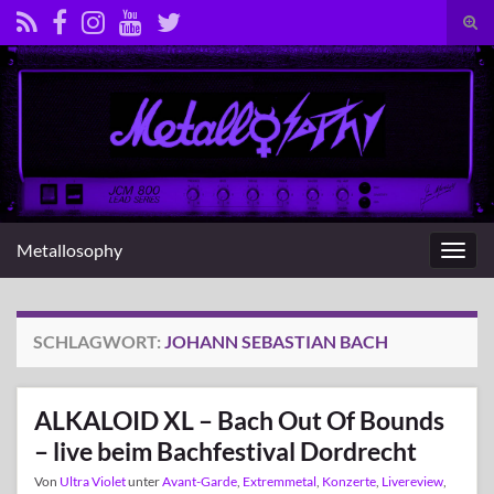
Suc
umsc
Search for:
Metallosophy
Navig
umsc
SCHLAGWORT:
JOHANN SEBASTIAN BACH
ALKALOID XL – Bach Out Of Bounds
– live beim Bachfestival Dordrecht
Von
Ultra Violet
unter
Avant-Garde
,
Extremmetal
,
Konzerte
,
Livereview
,