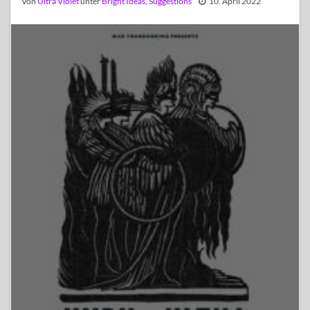
Von
Ultra Violet
unter
Bright Ideas
,
Suggestions
10. April 2022