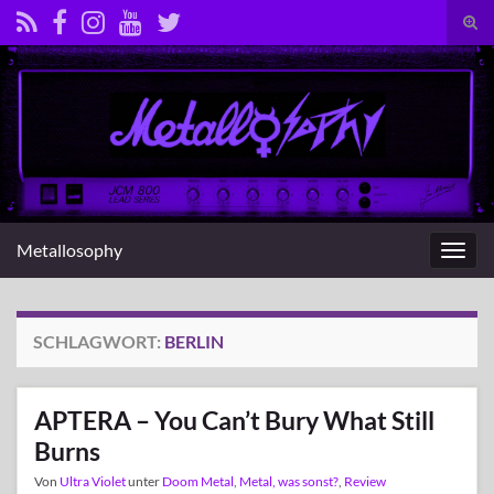
Suc
umsc
Search for:
Metallosophy
Navig
umsc
SCHLAGWORT:
BERLIN
APTERA – You Can’t Bury What Still
Burns
Von
Ultra Violet
unter
Doom Metal
,
Metal, was sonst?
,
Review