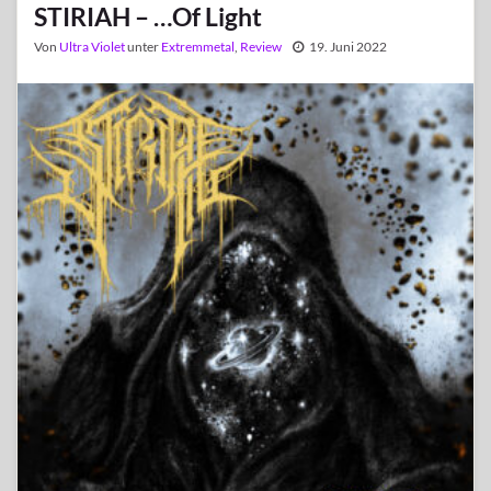
STIRIAH – …Of Light
Von
Ultra Violet
unter
Extremmetal
,
Review
19. Juni 2022