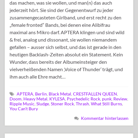
das machen, was sie wollen, und man(n) das auch
jederzeit hört. Sie sind der Gegenentwurf zu jeder
zusammengecasteten Girlband, und erst recht zu den
„female fronted“ Bands, bei denen eine Alibifrau
maximal ans Mikro darf. APTERA klingen und sind wild
& frei, analog und dissonant, sie wollen niemandem
gefallen – ausser sich selbst, und das ist gerade in den
heutigen Backlash-Zeiten absolut ein Statement. Kein
Wunder, dass bereits der Albumeinsteiger den
vielverheißenden Namen ‚Voice of Thunder’ trägt, und
ihm auch alle Ehre macht…
APTERA
,
Berlin
,
Black Metal
,
CRESTFALLEN QUEEN
,
Doom
,
Heavy Metal
,
KYLESA
,
Psychedelic Rock
,
punk
,
Review
,
Ripple Music
,
Sludge
,
Stoner Rock
,
Thrash
,
What Still Burns
,
You Can't Bury
Kommentar hinterlassen