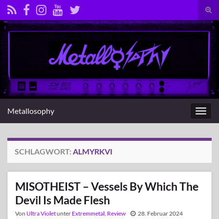
Suc
umsc
Search for:
Metallosophy
Navig
umsc
SCHLAGWORT:
ALMYRKVI
MISOTHEIST – Vessels By Which The
Devil Is Made Flesh
Von
Ultra Violet
unter
Extremmetal
,
Review
28. Februar 2024