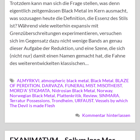
Trotzdem kann man sich die Frage stellen, was denn
eigentlich zeitgemässen Black Metal im Kern ausmacht,
was sozusagen heute die Definition, die Essenz des Stils
ist? Während viele weiterhin expansiv mit
Grenzüberschreitungen experimentieren, versuchen
sich im Gegensatz dazu nicht wenige Bands an genau
dieser Aufgabe der Reduktion, und eine Szene, die sich
(nicht nur) damit einen Namen gemacht hat, die Fahne
des weiterentwickelten klassischen…
ALMYRKVI
,
atmospheric black metal
,
Black Metal
,
BLAZE
OF PERDITION
,
DARVAZA
,
FUNERAL MIST
,
MISOTHEIST
,
MORD’A’ STIGMATA
,
Nidrosian Black Metal
,
Norway
,
Norwegian Black Metal
,
Plattenkritik
,
Review
,
SINMARA
,
Terratur Possessions
,
Trondheim
,
URFAUST
,
Vessels by which
The Devil is made Flesh
Kommentar hinterlassen
EXANIMATVM – Sollvm Ipsa Mor