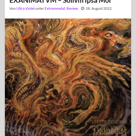
Von
Ultra Violet
unter
Extremmetal
,
Review
28. August 2022