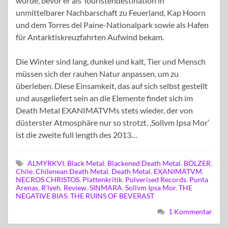
wurde, bevor er als Touristendestination in
unmittelbarer Nachbarschaft zu Feuerland, Kap Hoorn
und dem Torres del Paine-Nationalpark sowie als Hafen
für Antarktiskreuzfahrten Aufwind bekam.
Die Winter sind lang, dunkel und kalt, Tier und Mensch
müssen sich der rauhen Natur anpassen, um zu
überleben. Diese Einsamkeit, das auf sich selbst gestellt
und ausgeliefert sein an die Elemente findet sich im
Death Metal EXANIMATVMs stets wieder, der von
düsterster Atmosphäre nur so strotzt. ‚Sollvm Ipsa Mor’
ist die zweite full length des 2013…
ALMYRKVI
,
Black Metal
,
Blackened Death Metal
,
BÖLZER
,
Chile
,
Chilenean Death Metal
,
Death Metal
,
EXANIMATVM
,
NECROS CHRISTOS
,
Plattenkritik
,
Pulverised Records
,
Punta
Arenas
,
R'lyeh
,
Review
,
SINMARA
,
Sollvm Ipsa Mor
,
THE
NEGATIVE BIAS
,
THE RUINS OF BEVERAST
1 Kommentar