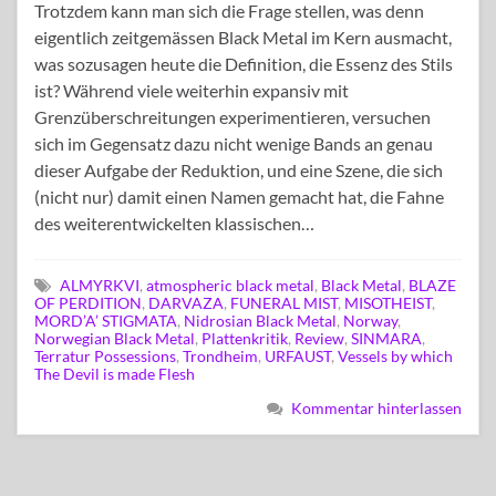
Trotzdem kann man sich die Frage stellen, was denn
eigentlich zeitgemässen Black Metal im Kern ausmacht,
was sozusagen heute die Definition, die Essenz des Stils
ist? Während viele weiterhin expansiv mit
Grenzüberschreitungen experimentieren, versuchen
sich im Gegensatz dazu nicht wenige Bands an genau
dieser Aufgabe der Reduktion, und eine Szene, die sich
(nicht nur) damit einen Namen gemacht hat, die Fahne
des weiterentwickelten klassischen…
ALMYRKVI
,
atmospheric black metal
,
Black Metal
,
BLAZE
OF PERDITION
,
DARVAZA
,
FUNERAL MIST
,
MISOTHEIST
,
MORD’A’ STIGMATA
,
Nidrosian Black Metal
,
Norway
,
Norwegian Black Metal
,
Plattenkritik
,
Review
,
SINMARA
,
Terratur Possessions
,
Trondheim
,
URFAUST
,
Vessels by which
The Devil is made Flesh
Kommentar hinterlassen