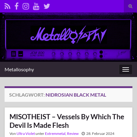
Suc
umsc
Search for:
Metallosophy
Navig
umsc
SCHLAGWORT:
NIDROSIAN BLACK METAL
MISOTHEIST – Vessels By Which The
Devil Is Made Flesh
Von
Ultra Violet
unter
Extremmetal
,
Review
28. Februar 2024