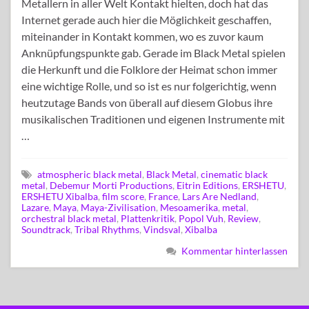
Metallern in aller Welt Kontakt hielten, doch hat das
Internet gerade auch hier die Möglichkeit geschaffen,
miteinander in Kontakt kommen, wo es zuvor kaum
Anknüpfungspunkte gab. Gerade im Black Metal spielen
die Herkunft und die Folklore der Heimat schon immer
eine wichtige Rolle, und so ist es nur folgerichtig, wenn
heutzutage Bands von überall auf diesem Globus ihre
musikalischen Traditionen und eigenen Instrumente mit
…
atmospheric black metal
,
Black Metal
,
cinematic black
metal
,
Debemur Morti Productions
,
Eitrin Editions
,
ERSHETU
,
ERSHETU Xibalba
,
film score
,
France
,
Lars Are Nedland
,
Lazare
,
Maya
,
Maya-Zivilisation
,
Mesoamerika
,
metal
,
orchestral black metal
,
Plattenkritik
,
Popol Vuh
,
Review
,
Soundtrack
,
Tribal Rhythms
,
Vindsval
,
Xibalba
Kommentar hinterlassen