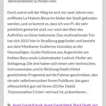
Jahresendlisten zu finden sein.
Doch zuerst will der Weg ins erst vor zwei Jahren neu
eröffnete La Maison Bleue im Süden der Stadt gefunden
werden, und so kommt es, dass ich von PI, die sehr
pünktlich gestartet sind, nur noch den Rest des
Auftrittes zu hören bekomme. Das multinationale Trio
hat sich 2015 hier in Straßburg gegründet und besteht
aus dem Mexikaner Guillermo González an der
Neunsaitigen, Guido Pedicone aus Argentinien am
fretless Bass sowie Lokalmatador Ludovic Muller am
Schlagzeug. Die drei haben sich einen sehr technischen,
instrumentalen und in Richtung Death Metal
gewichteten Progmetal auf die Fahnen geschrieben, den
sie sehr selbstversunken ihrem Publikum, das ganz
offensichtlich gut mit ihrem 2019er Debüt
‚Transmutation Circles’ vertraut ist, präsentieren…
Avant-Garde Klassik
,
Avant-Garde Metal
,
Black Death Jazz
,