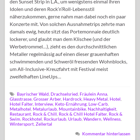
den Sunset Strip in L.A., um wenigstens einmal ihren
Idolen und deren Rock’n’Roll-Lebensstil
näherzukommen, gerne nahm man dabei noch ein paar
Konzerte mit. Von solchen Ausnahmetrips zehrte man
damals ewig, heute sitzt das Portemonnaie deutlich
lockerer, und glaubt man dem Klischee (und der
Werbetrommel…), zieht es den durchschnittlichen
Metaller regelmässig auf einen dieser grauenhaften
schwimmenden und Schweröl fressenden Wohnblocks,
um All-Inclusive-Kreuzfahrt mit Festival meist
zweifelhaften LineUps…
Bayrischer Wald
,
Drachselsried
,
Fräulein Anna
,
Glasstrasse
,
Grosser Arber
,
Hardrock
,
Heavy Metal
,
Hotel
,
Hotel Falter
,
Interview
,
Keto-Ernährung
,
Low-Carb
,
Metalhotel
,
Metalurlaub
,
Mountainbike
,
Nachhaltigkeit
,
Restaurant
,
Rock & Chill
,
Rock & Chill Hotel Falter
,
Rock &
Swim
,
Rockhotel
,
Rockurlaub
,
Urlaub
,
Wandern
,
Wellness
,
Wintersport
,
Zellertal
Kommentar hinterlassen