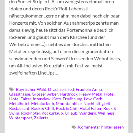
den Sunset Strip in L.A., um wenigstens einmal ihren
Idolen und deren Rock’n’Roll-Lebensstil
näherzukommen, gerne nahm man dabei noch ein paar
Konzerte mit. Von solchen Ausnahmetrips zehrte man
damals ewig, heute sitzt das Portemonnaie deutlich
lockerer, und glaubt man dem Klischee (und der
Werbetrommel…), zieht es den durchschnittlichen
Metaller regelmässig auf einen dieser grauenhaften
schwimmenden und Schweröl fressenden Wohnblocks,
um All-Inclusive-Kreuzfahrt mit Festival meist
zweifelhaften LineUps…
Bayrischer Wald
,
Drachselsried
,
Fräulein Anna
,
Glasstrasse
,
Grosser Arber
,
Hardrock
,
Heavy Metal
,
Hotel
,
Hotel Falter
,
Interview
,
Keto-Ernährung
,
Low-Carb
,
Metalhotel
,
Metalurlaub
,
Mountainbike
,
Nachhaltigkeit
,
Restaurant
,
Rock & Chill
,
Rock & Chill Hotel Falter
,
Rock &
Swim
,
Rockhotel
,
Rockurlaub
,
Urlaub
,
Wandern
,
Wellness
,
Wintersport
,
Zellertal
Kommentar hinterlassen