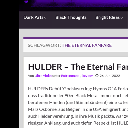
Dark Arts
Black Thoughts
Bright Ideas
SCHLAGWORT:
THE ETERNAL FANFARE
HULDER – The Eternal Fa
Von
Ultra Violet
unter
Extremmetal
,
Review
26. Juni 2022
HULDERs Debüt ‘Godslastering: Hymns Of A Forlorn
dass traditioneller 90er-Black Metal immer noch le
berufenen Händen (und Stimmbändern!) eine so leid
Marz Osborne, aus Belgien in die USA emigriert und
auch Heldenverehrung, in ihre Musik packte, war zwa
riesigen Anklang, und auch tiefen Respekt, ist 