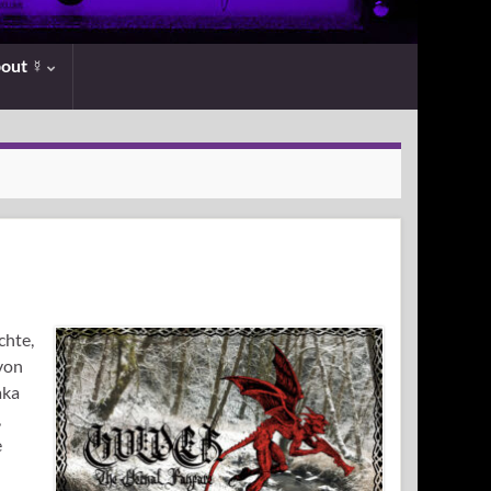
bout ☿
chte,
 von
aka
,
e