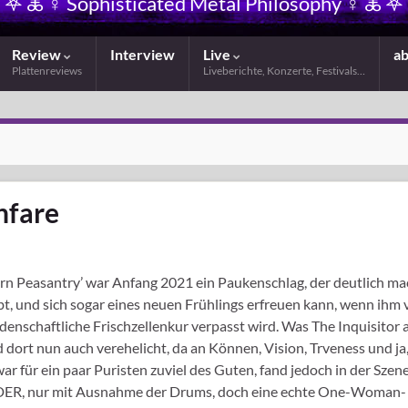
𖤐 🜏 ☿ Sophisticated Metal Philosophy ☿ 🜏 𖤐
Review
Interview
Live
a
Plattenreviews
Liveberichte, Konzerte, Festivals…
nfare
 Peasantry’ war Anfang 2021 ein Paukenschlag, der deutlich ma
bt, und sich sogar eines neuen Frühlings erfreuen kann, wenn ihm
enschaftliche Frischzellenkur verpasst wird. Was The Inquisitor 
 dort nun auch verehelicht, da an Können, Vision, Trveness und ja
r für ein paar Puristen zuviel des Guten, fand jedoch in der Szen
HULDER, nur mit Ausnahme der Drums, doch eine echte One-Woman-