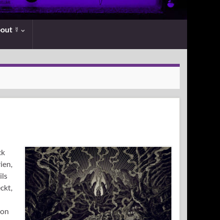
bout ☿
ck
ien,
ils
ckt,
von