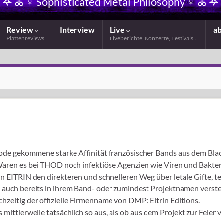
𖤐 🜏 ☿ Sophisticated Metal Philosophy ☿ 🜏 𖤐
Review
Interview
Live
a
Plattenreviews
Liveberichte, Konzerte, Festivals…
Mode gekommene starke Affinität französischer Bands aus dem Bla
aren es bei THOD noch infektiöse Agenzien wie Viren und Bakter
n EITRIN den direkteren und schnelleren Weg über letale Gifte, te
st auch bereits in ihrem Band- oder zumindest Projektnamen verste
ichzeitig der offizielle Firmenname von DMP: Eitrin Editions.
 mittlerweile tatsächlich so aus, als ob aus dem Projekt zur Feier 