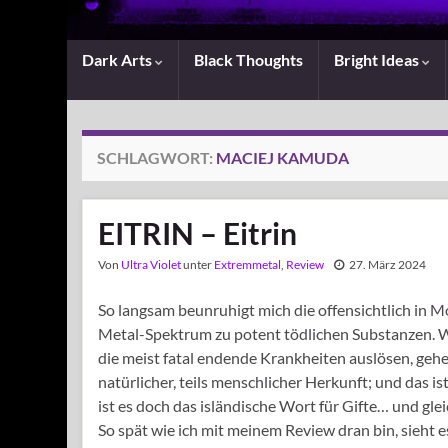
Dark Arts
Black Thoughts
Bright Ideas
SCHLAGWORT:
MACIEJ KAMUDA
EITRIN – Eitrin
Von
Ultra Violet
unter
Extremmetal
,
Review
27. März 2024
So langsam beunruhigt mich die offensichtlich in 
Metal-Spektrum zu potent tödlichen Substanzen. W
die meist fatal endende Krankheiten auslösen, gehe
natürlicher, teils menschlicher Herkunft; und das i
ist es doch das isländische Wort für Gifte… und gle
So spät wie ich mit meinem Review dran bin, sieht es