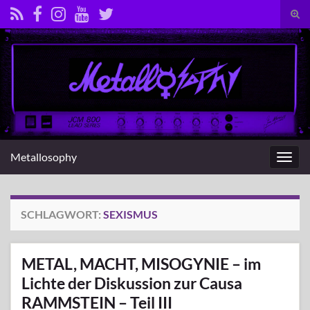
Suc
umsc
Search for:
Metallosophy
Navig
umsc
SCHLAGWORT:
SEXISMUS
METAL, MACHT, MISOGYNIE – im
Lichte der Diskussion zur Causa
RAMMSTEIN – Teil III