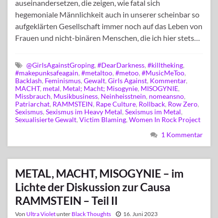
auseinandersetzen, die zeigen, wie fatal sich
hegemoniale Männlichkeit auch in unserer scheinbar so
aufgeklärten Gesellschaft immer noch auf das Leben von
Frauen und nicht-binären Menschen, die ich hier stets…
@GirlsAgainstGroping
,
#DearDarkness
,
#killtheking
,
#makepunksafeagain
,
#metaltoo
,
#metoo
,
#MusicMeToo
,
Backlash
,
Feminismus
,
Gewalt
,
Girls Against
,
Kommentar
,
MACHT
,
metal
,
Metal; Macht; Misogynie
,
MISOGYNIE
,
Missbrauch
,
Musikbusiness
,
Neinheisstnein
,
nomeansno
,
Patriarchat
,
RAMMSTEIN
,
Rape Culture
,
Rollback
,
Row Zero
,
Sexismus
,
Sexismus im Heavy Metal
,
Sexismus im Metal
,
Sexualisierte Gewalt
,
Victim Blaming
,
Women In Rock Project
1 Kommentar
METAL, MACHT, MISOGYNIE – im
Lichte der Diskussion zur Causa
RAMMSTEIN – Teil II
Von
Ultra Violet
unter
Black Thoughts
16. Juni 2023