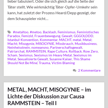
lieber tabuisiert. Oder die sich gleich auf die Seite der
Täter stellt. Wie wirkmächtig Täter-Opfer-Umkehr sein
kann, hat zuletzt der Prozess Heard/Depp gezeigt, der
dem Schauspieler nicht…
#metaltoo
,
#metoo
,
Backlash
,
Feminismus
,
Feministisches
Paradox
,
Femizid
,
Frauenbewegung
,
Gewalt
,
GGGOLDDD
,
Istanbul-Konvention
,
Kommentar
,
MACHT
,
metal
,
Metal;
Macht; Misogynie
,
MISOGYNIE
,
Missbrauch
,
Musikbusiness
,
Neinheisstnein
,
nomeansno
,
Partnerschaftsgewalt
,
Patriarchat
,
RAMMSTEIN
,
Rape Culture
,
Rollback
,
Row Zero
,
Scham
,
Sexismus
,
Sexismus im Heavy Metal
,
Sexismus im
Metal
,
Sexualisierte Gewalt
,
Susanne Kaiser
,
This Shame
Should Not Be Mine’
,
Trauma
,
Victim Blaming
2 Kommentare
METAL, MACHT, MISOGYNIE – im
Lichte der Diskussion zur Causa
RAMMSTEIN – Teil I