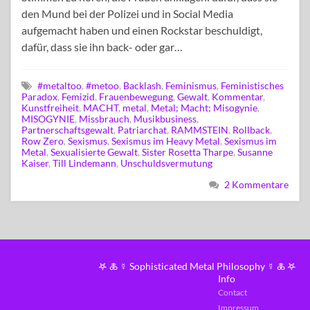
den Mund bei der Polizei und in Social Media
aufgemacht haben und einen Rockstar beschuldigt,
dafür, dass sie ihn back- oder gar…
#metaltoo
,
#metoo
,
Backlash
,
Feminismus
,
Feministisches
Paradox
,
Femizid
,
Frauenbewegung
,
Gewalt
,
Kommentar
,
Kunstfreiheit
,
MACHT
,
metal
,
Metal; Macht; Misogynie
,
MISOGYNIE
,
Missbrauch
,
Musikbusiness
,
Partnerschaftsgewalt
,
Patriarchat
,
RAMMSTEIN
,
Rollback
,
Row Zero
,
Sexismus
,
Sexismus im Heavy Metal
,
Sexismus im
Metal
,
Sexualisierte Gewalt
,
Sister Rosetta Tharpe
,
Susanne
Kaiser
,
Till Lindemann
,
Unschuldsvermutung
2 Kommentare
𖤐 🜏 ☿ Sophisticated Metal Philosophy ☿ 🜏 𖤐
Info
Contact
Impressum