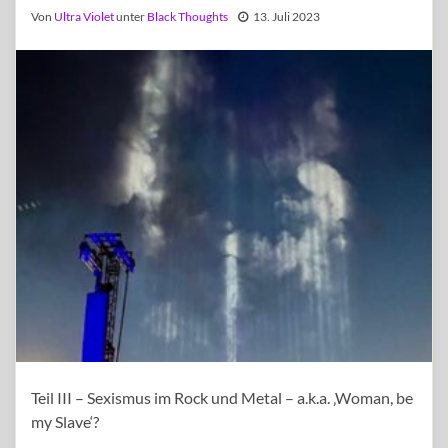
Von
Ultra Violet
unter
Black Thoughts
13. Juli 2023
Teil III – Sexismus im Rock und Metal – a.k.a. ‚Woman, be
my Slave‘?