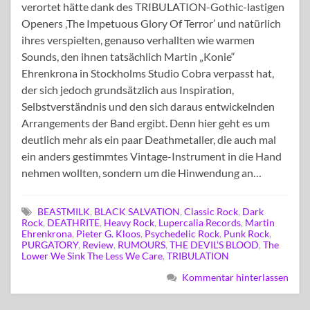
verortet hätte dank des TRIBULATION-Gothic-lastigen
Openers ‚The Impetuous Glory Of Terror’ und natürlich
ihres verspielten, genauso verhallten wie warmen
Sounds, den ihnen tatsächlich Martin „Konie“
Ehrenkrona in Stockholms Studio Cobra verpasst hat,
der sich jedoch grundsätzlich aus Inspiration,
Selbstverständnis und den sich daraus entwickelnden
Arrangements der Band ergibt. Denn hier geht es um
deutlich mehr als ein paar Deathmetaller, die auch mal
ein anders gestimmtes Vintage-Instrument in die Hand
nehmen wollten, sondern um die Hinwendung an…
BEASTMILK
,
BLACK SALVATION
,
Classic Rock
,
Dark
Rock
,
DEATHRITE
,
Heavy Rock
,
Lupercalia Records
,
Martin
Ehrenkrona
,
Pieter G. Kloos
,
Psychedelic Rock
,
Punk Rock
,
PURGATORY
,
Review
,
RUMOURS
,
THE DEVIL'S BLOOD
,
The
Lower We Sink The Less We Care
,
TRIBULATION
Kommentar hinterlassen