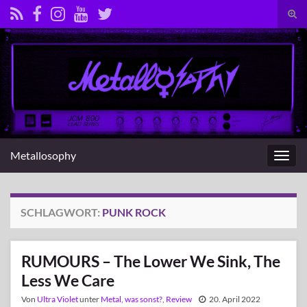
Suc
umsc
Search for:
Metallosophy
Navig
umsc
SCHLAGWORT:
PUNK ROCK
RUMOURS – The Lower We Sink, The
Less We Care
Von
Ultra Violet
unter
Metal, was sonst?
,
Review
20. April 2022