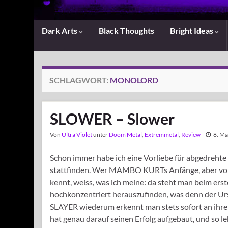
Dark Arts
Black Thoughts
Bright Ideas
SCHLAGWORT:
MONOLORD
SLOWER – Slower
Von
Ultra Violet
unter
Doom Metal
,
Extremmetal
,
Review
8. M
Schon immer habe ich eine Vorliebe für abgedrehte 
stattfinden. Wer MAMBO KURTs Anfänge, aber vor 
kennt, weiss, was ich meine: da steht man beim er
hochkonzentriert herauszufinden, was denn der Ursp
SLAYER wiederum erkennt man stets sofort an ihre
hat genau darauf seinen Erfolg aufgebaut, und so l