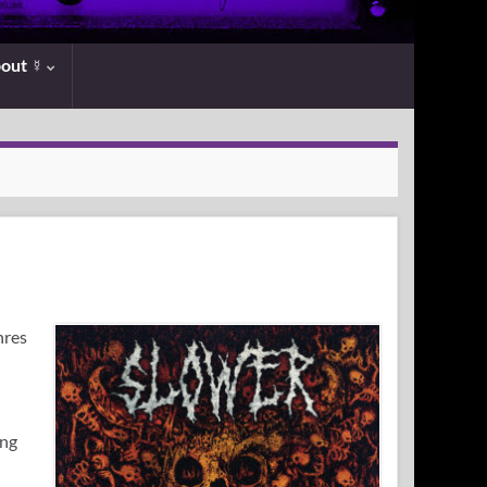
bout ☿
nres
ing