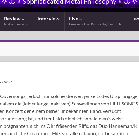
𖤐 🜏 ☿ Sophisticated Metal Philosophy ☿ 🜏 𖤐
Review
Interview
Live
a
Plattenreviews
Liveberichte, Konzerte, Festivals…
ärz 2024
Coversongs, jedoch nur solche, die weit jenseits des Ursprungsge
allem die (leider lange inaktiven) Schwedinnen von HELLSONGS
sten Konzert der einem bisher unbekannten Band, versucht
rungssong ist, und freut sich diebisch sobald man’s weiss.
n prägnanten, sich ins Ohr fräsenden Riffs, das Duo Hanneman/K
eben auch die Cover ihrer Hits vor allem davon, die bekannten